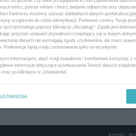
ych treści, pomiar reklam i treści, badanie odbiorców oraz ulepszan
fani Partnerzy możemy używać dokładnych danych geolokalizacyjn
tykę urządzenia do celów identyfikacji. Ponieważ cenimy Twoją pry
z tych technologii poprzez kliknięcie „Akceptuję”. Zgoda jest dobro
ikając przycisk ustawień prywatności znajdujący się w lewym dolny
etwarzania danych nie wymagają zgody użytkownika, ale masz prawo 
. Preferencje będą miały zastosowania tylko na tej witrynie.
szymi informacjami, abyś mógł świadomie i komfortowo korzystać z
gółowe informacje dotyczące przetwarzania Twoich danych znajdzi
s
oraz po kliknięciu w „Ustawienia”.
USTAWIENIA
Kontakt
No