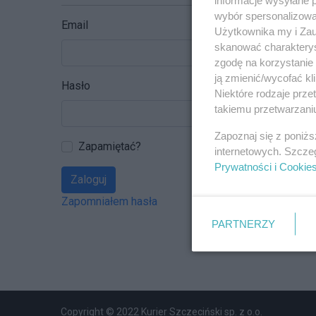
wybór spersonalizowan
Email
Użytkownika my i Zau
skanować charakterys
zgodę na korzystanie 
ją zmienić/wycofać kl
Hasło
Niektóre rodzaje prz
takiemu przetwarzaniu
Zapoznaj się z poniż
Zapamiętać?
internetowych. Szcze
Prywatności i Cookie
Zaloguj
Zapomniałem hasła
PARTNERZY
Copyright © 2022 Kurier Szczeciński sp. z o.o.