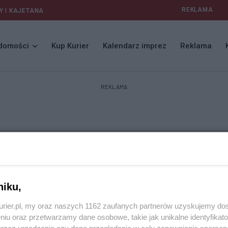
REKLAMA
Y I KAJETANA
domości
Kup Kurier
Kalendarz imprez
Reklama
REKLAMA
niku,
kurier.pl, my oraz naszych 1162 zaufanych partnerów uzyskujemy do
niu oraz przetwarzamy dane osobowe, takie jak unikalne identyfikat
przez urządzenie czy dane przeglądania w celu zapewniania sperson