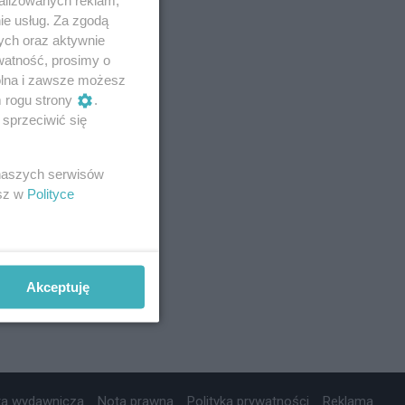
ie usług. Za zgodą
ych oraz aktywnie
watność, prosimy o
wolna i zawsze możesz
m rogu strony
.
sprzeciwić się
 naszych serwisów
esz w
Polityce
Akceptuję
ta wydawnicza
Nota prawna
Polityka prywatności
Reklama