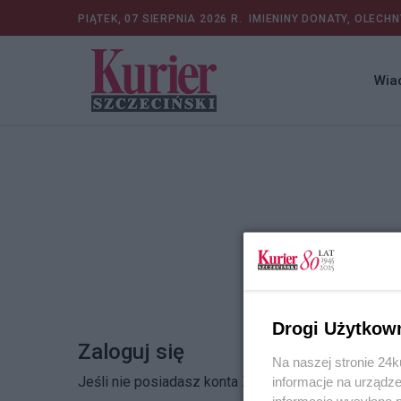
PIĄTEK, 07 SIERPNIA 2026 R.
IMIENINY DONATY, OLECHN
Wia
Drogi Użytkow
Zaloguj się
Na naszej stronie 24
Jeśli nie posiadasz konta
Zarejestruj się
informacje na urządze
informacje wysyłane 