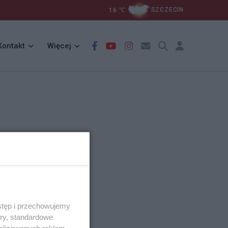
16
℃
SZCZECIN
Kontakt
Więcej
stęp i przechowujemy
ory, standardowe
alizowanych reklam,