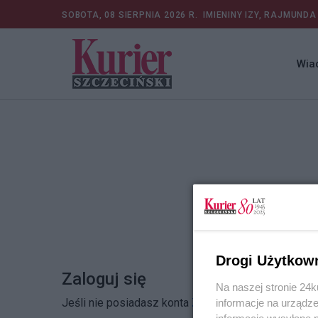
SOBOTA, 08 SIERPNIA 2026 R.
IMIENINY IZY, RAJMUNDA
Wia
Drogi Użytkow
Zaloguj się
Na naszej stronie 24
Jeśli nie posiadasz konta
Zarejestruj się
informacje na urządze
informacje wysyłane 