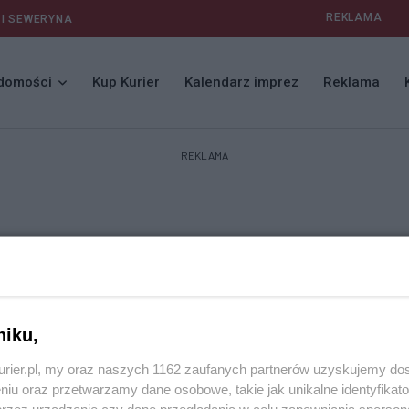
REKLAMA
 I SEWERYNA
domości
Kup Kurier
Kalendarz imprez
Reklama
REKLAMA
niku,
kurier.pl, my oraz naszych 1162 zaufanych partnerów uzyskujemy do
niu oraz przetwarzamy dane osobowe, takie jak unikalne identyfikat
przez urządzenie czy dane przeglądania w celu zapewniania sperson