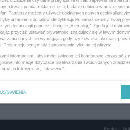
ych treści, pomiar reklam i treści, badanie odbiorców oraz ulepszan
fani Partnerzy możemy używać dokładnych danych geolokalizacyjn
tykę urządzenia do celów identyfikacji. Ponieważ cenimy Twoją pry
z tych technologii poprzez kliknięcie „Akceptuję”. Zgoda jest dobro
ikając przycisk ustawień prywatności znajdujący się w lewym dolny
etwarzania danych nie wymagają zgody użytkownika, ale masz prawo 
. Preferencje będą miały zastosowania tylko na tej witrynie.
szymi informacjami, abyś mógł świadomie i komfortowo korzystać z
gółowe informacje dotyczące przetwarzania Twoich danych znajdzi
s
oraz po kliknięciu w „Ustawienia”.
USTAWIENIA
Kontakt
No