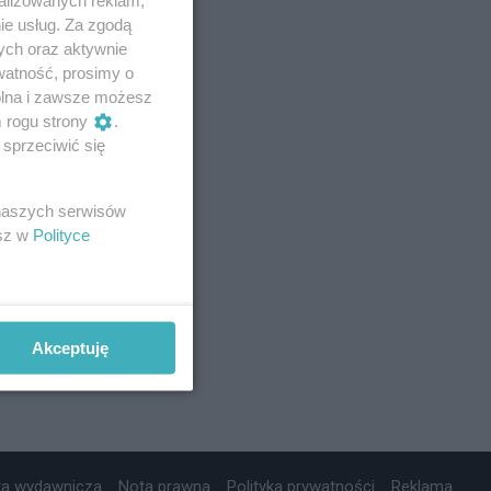
ie usług. Za zgodą
ych oraz aktywnie
watność, prosimy o
wolna i zawsze możesz
m rogu strony
.
sprzeciwić się
 naszych serwisów
esz w
Polityce
Akceptuję
ta wydawnicza
Nota prawna
Polityka prywatności
Reklama