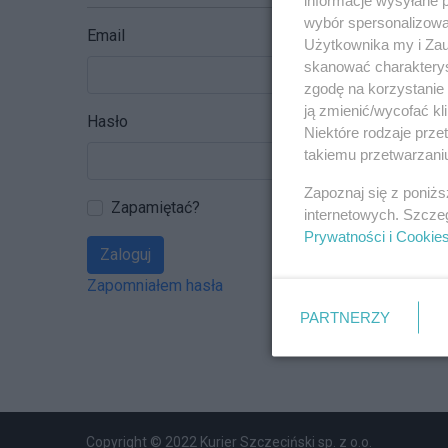
wybór spersonalizowan
Email
Użytkownika my i Zau
skanować charakterys
zgodę na korzystanie 
ją zmienić/wycofać kl
Hasło
Niektóre rodzaje prz
takiemu przetwarzaniu
Zapoznaj się z poniż
Zapamiętać?
internetowych. Szcze
Prywatności i Cookie
Zaloguj
Zapomniałem hasła
PARTNERZY
Copyright © 2022 Kurier Szczeciński sp. z o.o.