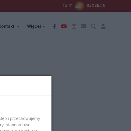
23
℃
SZCZECIN
Kontakt
Więcej
stęp i przechowujemy
ory, standardowe
alizowanych reklam,