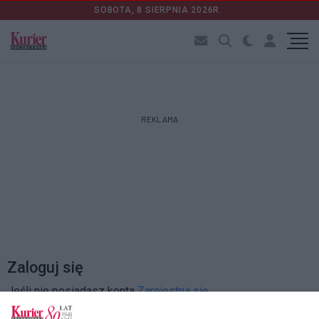
SOBOTA, 8 SIERPNIA 2026R.
REKLAMA
Zaloguj się
Jeśli nie posiadasz konta
Zarejestruj się