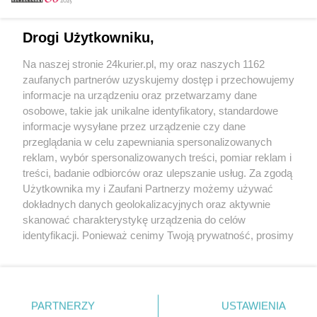
Email
Drogi Użytkowniku,
Na naszej stronie 24kurier.pl, my oraz naszych 1162
Hasło
zaufanych partnerów uzyskujemy dostęp i przechowujemy
informacje na urządzeniu oraz przetwarzamy dane
osobowe, takie jak unikalne identyfikatory, standardowe
informacje wysyłane przez urządzenie czy dane
Zapamiętać?
przeglądania w celu zapewniania spersonalizowanych
reklam, wybór spersonalizowanych treści, pomiar reklam i
Zaloguj
treści, badanie odbiorców oraz ulepszanie usług. Za zgodą
Użytkownika my i Zaufani Partnerzy możemy używać
Zapomniałem hasła
dokładnych danych geolokalizacyjnych oraz aktywnie
skanować charakterystykę urządzenia do celów
identyfikacji. Ponieważ cenimy Twoją prywatność, prosimy
o zgodę na korzystanie z tych technologii poprzez
kliknięcie „Akceptuję”. Zgoda jest dobrowolna i zawsze
możesz ją zmienić/wycofać klikając przycisk ustawień
prywatności znajdujący się w lewym dolnym rogu strony
PARTNERZY
Copyright © 2022 Kurier Szczeciński sp. z o.o.
USTAWIENIA
. Niektóre rodzaje przetwarzania danych nie wymagają