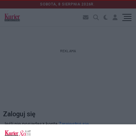
SOBOTA, 8 SIERPNIA 2026R.
REKLAMA
Zaloguj się
Jeśli nie posiadasz konta
Zarejestruj się