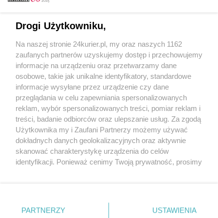
Email
Drogi Użytkowniku,
Na naszej stronie 24kurier.pl, my oraz naszych 1162
Hasło
zaufanych partnerów uzyskujemy dostęp i przechowujemy
informacje na urządzeniu oraz przetwarzamy dane
osobowe, takie jak unikalne identyfikatory, standardowe
informacje wysyłane przez urządzenie czy dane
Zapamiętać?
przeglądania w celu zapewniania spersonalizowanych
reklam, wybór spersonalizowanych treści, pomiar reklam i
Zaloguj
treści, badanie odbiorców oraz ulepszanie usług. Za zgodą
Użytkownika my i Zaufani Partnerzy możemy używać
Zapomniałem hasła
dokładnych danych geolokalizacyjnych oraz aktywnie
skanować charakterystykę urządzenia do celów
identyfikacji. Ponieważ cenimy Twoją prywatność, prosimy
o zgodę na korzystanie z tych technologii poprzez
kliknięcie „Akceptuję”. Zgoda jest dobrowolna i zawsze
możesz ją zmienić/wycofać klikając przycisk ustawień
prywatności znajdujący się w lewym dolnym rogu strony
PARTNERZY
Copyright © 2022 Kurier Szczeciński sp. z o.o.
USTAWIENIA
. Niektóre rodzaje przetwarzania danych nie wymagają