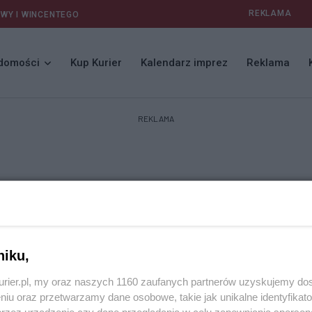
REKLAMA
AWY I WINCENTEGO
domości
Kup Kurier
Kalendarz imprez
Reklama
REKLAMA
niku,
kurier.pl, my oraz naszych 1160 zaufanych partnerów uzyskujemy do
niu oraz przetwarzamy dane osobowe, takie jak unikalne identyfikat
przez urządzenie czy dane przeglądania w celu zapewniania sperson