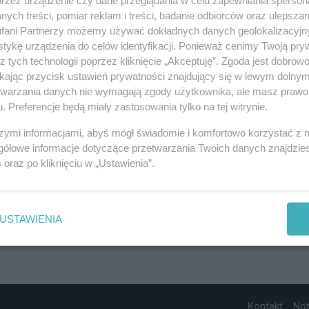
ych treści, pomiar reklam i treści, badanie odbiorców oraz ulepszan
fani Partnerzy możemy używać dokładnych danych geolokalizacyjn
tykę urządzenia do celów identyfikacji. Ponieważ cenimy Twoją pry
z tych technologii poprzez kliknięcie „Akceptuję”. Zgoda jest dobro
ikając przycisk ustawień prywatności znajdujący się w lewym dolny
etwarzania danych nie wymagają zgody użytkownika, ale masz prawo 
. Preferencje będą miały zastosowania tylko na tej witrynie.
szymi informacjami, abyś mógł świadomie i komfortowo korzystać z
gółowe informacje dotyczące przetwarzania Twoich danych znajdzi
s
oraz po kliknięciu w „Ustawienia”.
USTAWIENIA
Kontakt
No