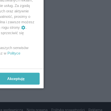
ie usług. Za zgodą
ych oraz aktywnie
watność, prosimy o
wolna i zawsze możesz
m rogu strony
.
sprzeciwić się
 naszych serwisów
esz w
Polityce
Akceptuję
ta wydawnicza
Nota prawna
Polityka prywatności
Reklama