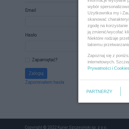
wybór spersonalizowan
Email
Użytkownika my i Zau
skanować charakterys
zgodę na korzystanie 
ją zmienić/wycofać kl
Hasło
Niektóre rodzaje prz
takiemu przetwarzaniu
Zapoznaj się z poniż
Zapamiętać?
internetowych. Szcze
Prywatności i Cookie
Zaloguj
Zapomniałem hasła
PARTNERZY
Copyright © 2022 Kurier Szczeciński sp. z o.o.