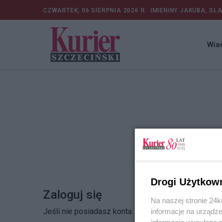
CZWARTEK, 06 SIERPNIA 2026 R.
IMIENINY JAKUBA, SŁ
Wia
Drogi Użytkow
Zaloguj się
Na naszej stronie 24
Jeśli nie posiadasz konta
Zarejestruj się
informacje na urządze
informacje wysyłane 