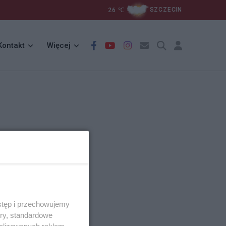
26
℃
SZCZECIN
Kontakt
Więcej
stęp i przechowujemy
ory, standardowe
alizowanych reklam,