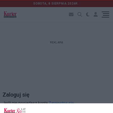
SOBOTA, 8 SIERPNIA 2026R.
REKLAMA
Zaloguj się
Jeśli nie posiadasz konta
Zarejestruj się