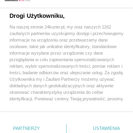
Email
Drogi Użytkowniku,
Na naszej stronie 24kurier.pl, my oraz naszych 1162
Hasło
zaufanych partnerów uzyskujemy dostęp i przechowujemy
informacje na urządzeniu oraz przetwarzamy dane
osobowe, takie jak unikalne identyfikatory, standardowe
informacje wysyłane przez urządzenie czy dane
Zapamiętać?
przeglądania w celu zapewniania spersonalizowanych
reklam, wybór spersonalizowanych treści, pomiar reklam i
Zaloguj
treści, badanie odbiorców oraz ulepszanie usług. Za zgodą
Użytkownika my i Zaufani Partnerzy możemy używać
Zapomniałem hasła
dokładnych danych geolokalizacyjnych oraz aktywnie
skanować charakterystykę urządzenia do celów
identyfikacji. Ponieważ cenimy Twoją prywatność, prosimy
o zgodę na korzystanie z tych technologii poprzez
kliknięcie „Akceptuję”. Zgoda jest dobrowolna i zawsze
możesz ją zmienić/wycofać klikając przycisk ustawień
prywatności znajdujący się w lewym dolnym rogu strony
PARTNERZY
Copyright © 2022 Kurier Szczeciński sp. z o.o.
USTAWIENIA
. Niektóre rodzaje przetwarzania danych nie wymagają