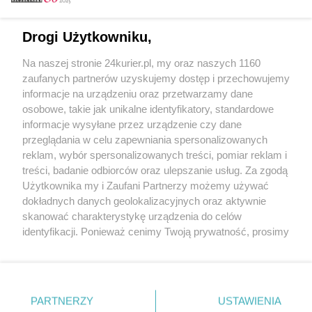
Email
Drogi Użytkowniku,
Na naszej stronie 24kurier.pl, my oraz naszych 1160
Hasło
zaufanych partnerów uzyskujemy dostęp i przechowujemy
informacje na urządzeniu oraz przetwarzamy dane
osobowe, takie jak unikalne identyfikatory, standardowe
informacje wysyłane przez urządzenie czy dane
Zapamiętać?
przeglądania w celu zapewniania spersonalizowanych
reklam, wybór spersonalizowanych treści, pomiar reklam i
Zaloguj
treści, badanie odbiorców oraz ulepszanie usług. Za zgodą
Użytkownika my i Zaufani Partnerzy możemy używać
Zapomniałem hasła
dokładnych danych geolokalizacyjnych oraz aktywnie
skanować charakterystykę urządzenia do celów
identyfikacji. Ponieważ cenimy Twoją prywatność, prosimy
o zgodę na korzystanie z tych technologii poprzez
kliknięcie „Akceptuję”. Zgoda jest dobrowolna i zawsze
możesz ją zmienić/wycofać klikając przycisk ustawień
prywatności znajdujący się w lewym dolnym rogu strony
PARTNERZY
Copyright © 2022 Kurier Szczeciński sp. z o.o.
USTAWIENIA
. Niektóre rodzaje przetwarzania danych nie wymagają