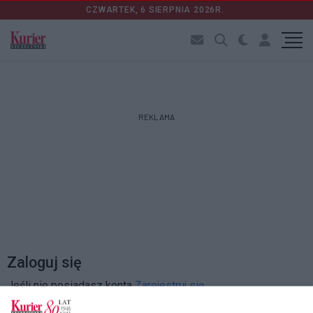
CZWARTEK, 6 SIERPNIA 2026R.
REKLAMA
Zaloguj się
Jeśli nie posiadasz konta
Zarejestruj się