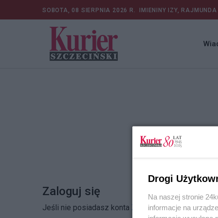
SOBOTA, 08 SIERPNIA 2026 R.
IMIENINY IZY, RAJMUNDA
Wia
Drogi Użytkow
Zaloguj się
Na naszej stronie 24
Jeśli nie posiadasz konta
Zarejestruj się
informacje na urządze
informacje wysyłane 