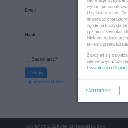
wybór spersonalizowan
Email
Użytkownika my i Zau
skanować charakterys
zgodę na korzystanie 
ją zmienić/wycofać kl
Hasło
Niektóre rodzaje prz
takiemu przetwarzaniu
Zapoznaj się z poniż
Zapamiętać?
internetowych. Szcze
Prywatności i Cookie
Zaloguj
Zapomniałem hasła
PARTNERZY
Copyright © 2022 Kurier Szczeciński sp. z o.o.