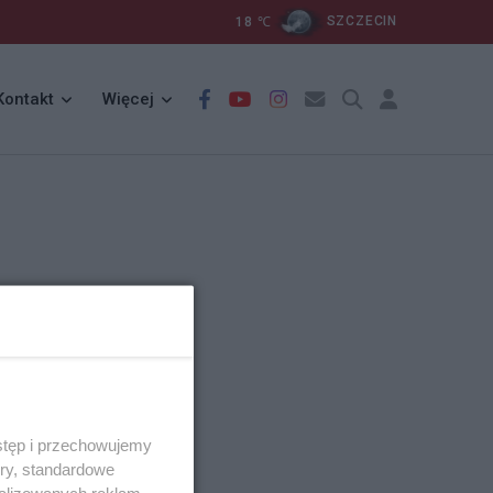
18
℃
SZCZECIN
Kontakt
Więcej
stęp i przechowujemy
ory, standardowe
alizowanych reklam,