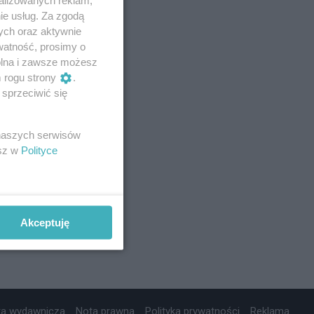
ie usług. Za zgodą
ych oraz aktywnie
watność, prosimy o
wolna i zawsze możesz
m rogu strony
.
sprzeciwić się
 naszych serwisów
esz w
Polityce
Akceptuję
ta wydawnicza
Nota prawna
Polityka prywatności
Reklama