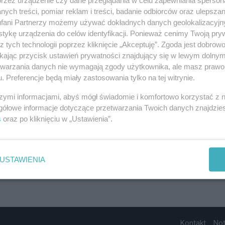
ych treści, pomiar reklam i treści, badanie odbiorców oraz ulepszan
fani Partnerzy możemy używać dokładnych danych geolokalizacyjn
tykę urządzenia do celów identyfikacji. Ponieważ cenimy Twoją pry
z tych technologii poprzez kliknięcie „Akceptuję”. Zgoda jest dobro
ikając przycisk ustawień prywatności znajdujący się w lewym dolny
etwarzania danych nie wymagają zgody użytkownika, ale masz prawo 
. Preferencje będą miały zastosowania tylko na tej witrynie.
szymi informacjami, abyś mógł świadomie i komfortowo korzystać z
gółowe informacje dotyczące przetwarzania Twoich danych znajdzi
s
oraz po kliknięciu w „Ustawienia”.
USTAWIENIA
Kontakt
No