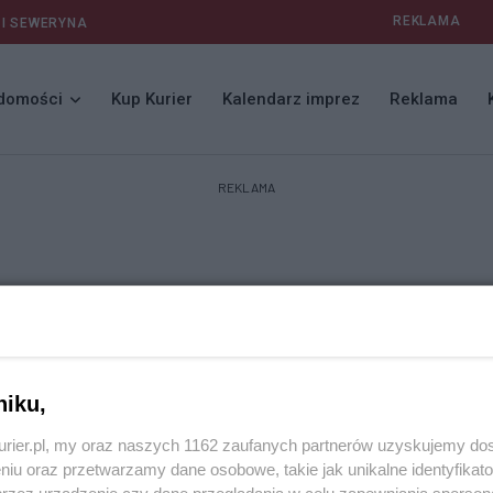
REKLAMA
 I SEWERYNA
domości
Kup Kurier
Kalendarz imprez
Reklama
REKLAMA
niku,
kurier.pl, my oraz naszych 1162 zaufanych partnerów uzyskujemy do
niu oraz przetwarzamy dane osobowe, takie jak unikalne identyfikat
przez urządzenie czy dane przeglądania w celu zapewniania sperson