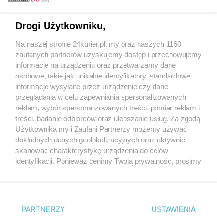
Email
Drogi Użytkowniku,
Na naszej stronie 24kurier.pl, my oraz naszych 1160
Hasło
zaufanych partnerów uzyskujemy dostęp i przechowujemy
informacje na urządzeniu oraz przetwarzamy dane
osobowe, takie jak unikalne identyfikatory, standardowe
informacje wysyłane przez urządzenie czy dane
Zapamiętać?
przeglądania w celu zapewniania spersonalizowanych
reklam, wybór spersonalizowanych treści, pomiar reklam i
Zaloguj
treści, badanie odbiorców oraz ulepszanie usług. Za zgodą
Użytkownika my i Zaufani Partnerzy możemy używać
Zapomniałem hasła
dokładnych danych geolokalizacyjnych oraz aktywnie
skanować charakterystykę urządzenia do celów
identyfikacji. Ponieważ cenimy Twoją prywatność, prosimy
o zgodę na korzystanie z tych technologii poprzez
kliknięcie „Akceptuję”. Zgoda jest dobrowolna i zawsze
możesz ją zmienić/wycofać klikając przycisk ustawień
prywatności znajdujący się w lewym dolnym rogu strony
PARTNERZY
Copyright © 2022 Kurier Szczeciński sp. z o.o.
USTAWIENIA
. Niektóre rodzaje przetwarzania danych nie wymagają