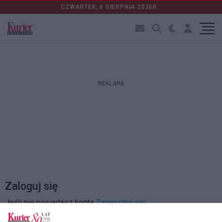
CZWARTEK, 6 SIERPNIA 2026R.
REKLAMA
Zaloguj się
Jeśli nie posiadasz konta
Zarejestruj się