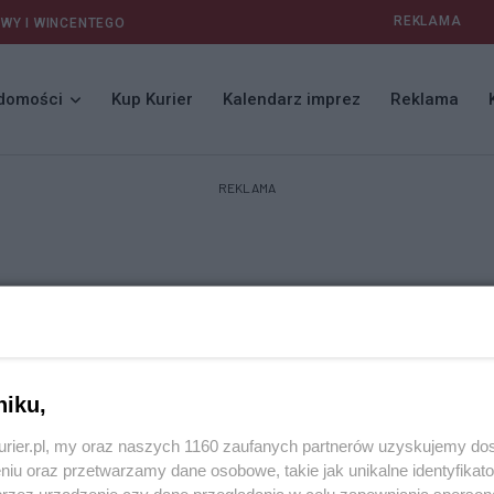
REKLAMA
AWY I WINCENTEGO
domości
Kup Kurier
Kalendarz imprez
Reklama
REKLAMA
niku,
kurier.pl, my oraz naszych 1160 zaufanych partnerów uzyskujemy do
niu oraz przetwarzamy dane osobowe, takie jak unikalne identyfikat
przez urządzenie czy dane przeglądania w celu zapewniania sperson