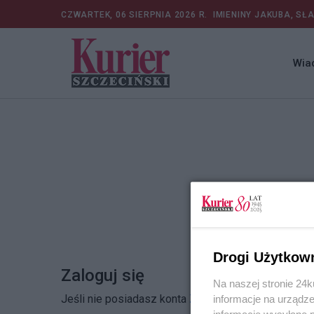
CZWARTEK, 06 SIERPNIA 2026 R.
IMIENINY JAKUBA, SŁ
Wia
Drogi Użytkow
Zaloguj się
Na naszej stronie 24
Jeśli nie posiadasz konta
Zarejestruj się
informacje na urządze
informacje wysyłane 