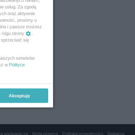
ie usług. Za zgodą
ych oraz aktywnie
watność, prosimy o
wolna i zawsze możesz
m rogu strony
.
sprzeciwić się
 naszych serwisów
esz w
Polityce
Akceptuję
ta wydawnicza
Nota prawna
Polityka prywatności
Reklama