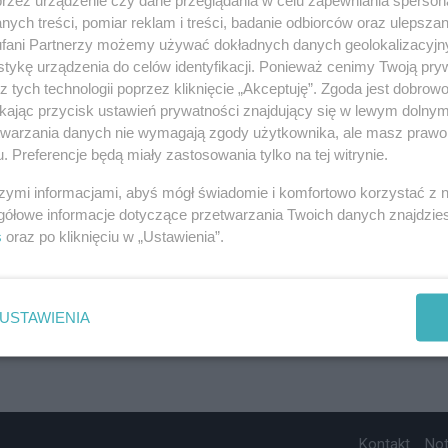
ych treści, pomiar reklam i treści, badanie odbiorców oraz ulepszan
fani Partnerzy możemy używać dokładnych danych geolokalizacyjn
tykę urządzenia do celów identyfikacji. Ponieważ cenimy Twoją pry
z tych technologii poprzez kliknięcie „Akceptuję”. Zgoda jest dobro
ikając przycisk ustawień prywatności znajdujący się w lewym dolny
etwarzania danych nie wymagają zgody użytkownika, ale masz prawo 
. Preferencje będą miały zastosowania tylko na tej witrynie.
szymi informacjami, abyś mógł świadomie i komfortowo korzystać z
gółowe informacje dotyczące przetwarzania Twoich danych znajdzi
s
oraz po kliknięciu w „Ustawienia”.
USTAWIENIA
Kontakt
No