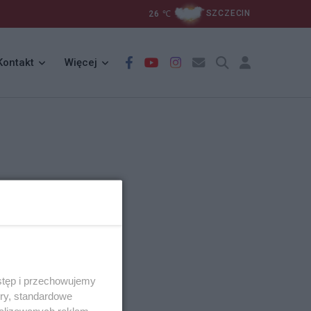
26
℃
SZCZECIN
Kontakt
Więcej
stęp i przechowujemy
ory, standardowe
alizowanych reklam,