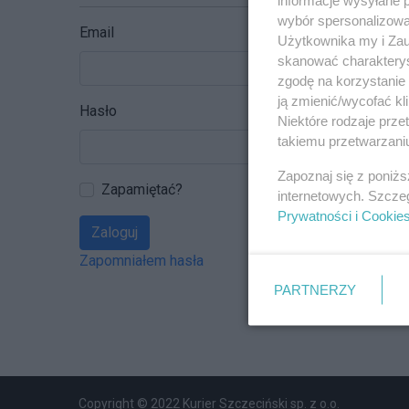
wybór spersonalizowan
Email
Użytkownika my i Zau
skanować charakterys
zgodę na korzystanie 
ją zmienić/wycofać kl
Hasło
Niektóre rodzaje prz
takiemu przetwarzaniu
Zapoznaj się z poniż
Zapamiętać?
internetowych. Szcze
Prywatności i Cookie
Zaloguj
Zapomniałem hasła
PARTNERZY
Copyright © 2022 Kurier Szczeciński sp. z o.o.