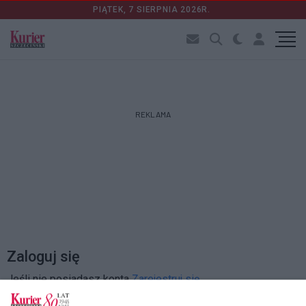
PIĄTEK, 7 SIERPNIA 2026R.
REKLAMA
Zaloguj się
Jeśli nie posiadasz konta
Zarejestruj się