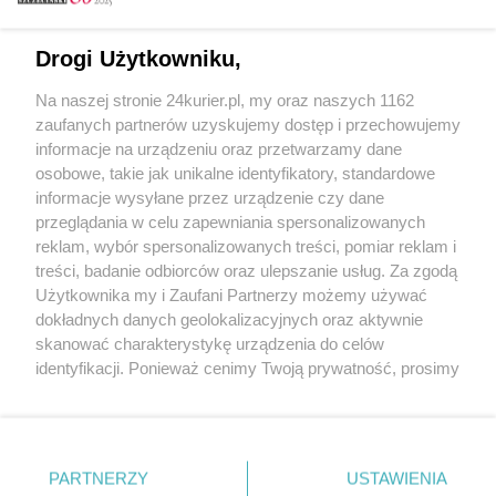
Email
Drogi Użytkowniku,
Na naszej stronie 24kurier.pl, my oraz naszych 1162
Hasło
zaufanych partnerów uzyskujemy dostęp i przechowujemy
informacje na urządzeniu oraz przetwarzamy dane
osobowe, takie jak unikalne identyfikatory, standardowe
informacje wysyłane przez urządzenie czy dane
Zapamiętać?
przeglądania w celu zapewniania spersonalizowanych
reklam, wybór spersonalizowanych treści, pomiar reklam i
Zaloguj
treści, badanie odbiorców oraz ulepszanie usług. Za zgodą
Użytkownika my i Zaufani Partnerzy możemy używać
Zapomniałem hasła
dokładnych danych geolokalizacyjnych oraz aktywnie
skanować charakterystykę urządzenia do celów
identyfikacji. Ponieważ cenimy Twoją prywatność, prosimy
o zgodę na korzystanie z tych technologii poprzez
kliknięcie „Akceptuję”. Zgoda jest dobrowolna i zawsze
możesz ją zmienić/wycofać klikając przycisk ustawień
prywatności znajdujący się w lewym dolnym rogu strony
PARTNERZY
Copyright © 2022 Kurier Szczeciński sp. z o.o.
USTAWIENIA
. Niektóre rodzaje przetwarzania danych nie wymagają