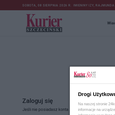
SOBOTA, 08 SIERPNIA 2026 R.
IMIENINY IZY, RAJMUNDA
Wia
Drogi Użytkow
Zaloguj się
Na naszej stronie 24
Jeśli nie posiadasz konta
Zarejestruj się
informacje na urządze
informacje wysyłane 