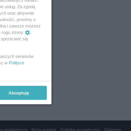
ie usług. Za zgodą
ych oraz aktywnie
watność, prosimy o
wolna i zawsze możesz
m rogu strony
.
sprzeciwić się
 naszych serwisów
esz w
Polityce
Akceptuję
ta wydawnicza
Nota prawna
Polityka prywatności
Reklama