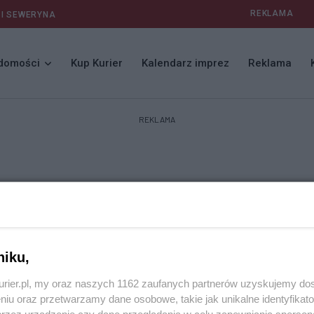
REKLAMA
 I SEWERYNA
domości
Kup Kurier
Kalendarz imprez
Reklama
REKLAMA
niku,
kurier.pl, my oraz naszych 1162 zaufanych partnerów uzyskujemy do
niu oraz przetwarzamy dane osobowe, takie jak unikalne identyfikat
przez urządzenie czy dane przeglądania w celu zapewniania sperson