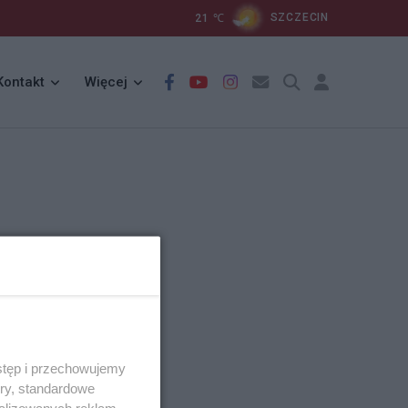
21
℃
SZCZECIN
Kontakt
Więcej
stęp i przechowujemy
ory, standardowe
alizowanych reklam,