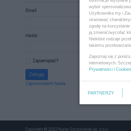
wybór spersonalizowan
Email
Użytkownika my i Zau
skanować charakterys
zgodę na korzystanie 
ją zmienić/wycofać kl
Hasło
Niektóre rodzaje prz
takiemu przetwarzaniu
Zapoznaj się z poniż
Zapamiętać?
internetowych. Szcze
Prywatności i Cookie
Zaloguj
Zapomniałem hasła
PARTNERZY
Copyright © 2022 Kurier Szczeciński sp. z o.o.