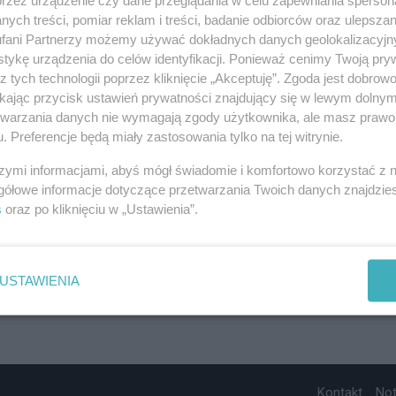
ych treści, pomiar reklam i treści, badanie odbiorców oraz ulepszan
fani Partnerzy możemy używać dokładnych danych geolokalizacyjn
tykę urządzenia do celów identyfikacji. Ponieważ cenimy Twoją pry
z tych technologii poprzez kliknięcie „Akceptuję”. Zgoda jest dobro
ikając przycisk ustawień prywatności znajdujący się w lewym dolny
etwarzania danych nie wymagają zgody użytkownika, ale masz prawo 
. Preferencje będą miały zastosowania tylko na tej witrynie.
szymi informacjami, abyś mógł świadomie i komfortowo korzystać z
gółowe informacje dotyczące przetwarzania Twoich danych znajdzi
s
oraz po kliknięciu w „Ustawienia”.
USTAWIENIA
Kontakt
No