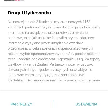
Email
Drogi Użytkowniku,
Na naszej stronie 24kurier.pl, my oraz naszych 1162
Hasło
zaufanych partnerów uzyskujemy dostęp i przechowujemy
informacje na urządzeniu oraz przetwarzamy dane
osobowe, takie jak unikalne identyfikatory, standardowe
informacje wysyłane przez urządzenie czy dane
Zapamiętać?
przeglądania w celu zapewniania spersonalizowanych
reklam, wybór spersonalizowanych treści, pomiar reklam i
Zaloguj
treści, badanie odbiorców oraz ulepszanie usług. Za zgodą
Użytkownika my i Zaufani Partnerzy możemy używać
Zapomniałem hasła
dokładnych danych geolokalizacyjnych oraz aktywnie
skanować charakterystykę urządzenia do celów
identyfikacji. Ponieważ cenimy Twoją prywatność, prosimy
o zgodę na korzystanie z tych technologii poprzez
kliknięcie „Akceptuję”. Zgoda jest dobrowolna i zawsze
możesz ją zmienić/wycofać klikając przycisk ustawień
prywatności znajdujący się w lewym dolnym rogu strony
PARTNERZY
Copyright © 2022 Kurier Szczeciński sp. z o.o.
USTAWIENIA
. Niektóre rodzaje przetwarzania danych nie wymagają