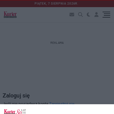
PIĄTEK, 7 SIERPNIA 2026R.
REKLAMA
Zaloguj się
Jeśli nie posiadasz konta
Zarejestruj się