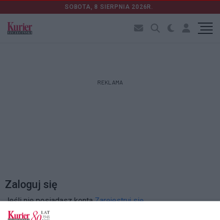
SOBOTA, 8 SIERPNIA 2026R.
REKLAMA
Zaloguj się
Jeśli nie posiadasz konta
Zarejestruj się