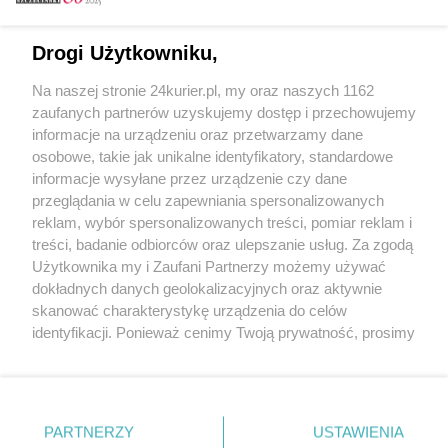
Email
Drogi Użytkowniku,
Na naszej stronie 24kurier.pl, my oraz naszych 1162
Hasło
zaufanych partnerów uzyskujemy dostęp i przechowujemy
informacje na urządzeniu oraz przetwarzamy dane
osobowe, takie jak unikalne identyfikatory, standardowe
informacje wysyłane przez urządzenie czy dane
Zapamiętać?
przeglądania w celu zapewniania spersonalizowanych
reklam, wybór spersonalizowanych treści, pomiar reklam i
Zaloguj
treści, badanie odbiorców oraz ulepszanie usług. Za zgodą
Użytkownika my i Zaufani Partnerzy możemy używać
Zapomniałem hasła
dokładnych danych geolokalizacyjnych oraz aktywnie
skanować charakterystykę urządzenia do celów
identyfikacji. Ponieważ cenimy Twoją prywatność, prosimy
o zgodę na korzystanie z tych technologii poprzez
kliknięcie „Akceptuję”. Zgoda jest dobrowolna i zawsze
możesz ją zmienić/wycofać klikając przycisk ustawień
prywatności znajdujący się w lewym dolnym rogu strony
PARTNERZY
Copyright © 2022 Kurier Szczeciński sp. z o.o.
USTAWIENIA
. Niektóre rodzaje przetwarzania danych nie wymagają