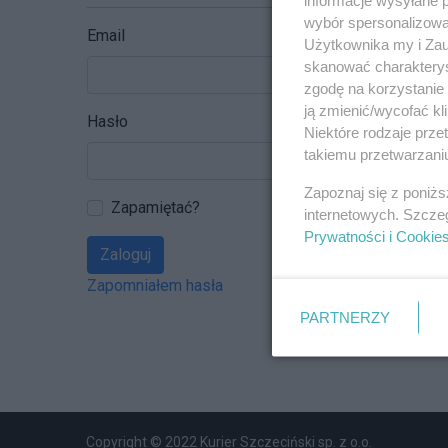
wybór spersonalizowan
Email
Użytkownika my i Zau
skanować charakterys
zgodę na korzystanie 
ją zmienić/wycofać kl
Hasło
Niektóre rodzaje prz
takiemu przetwarzaniu
Zapoznaj się z poniż
Zapamiętać?
internetowych. Szcze
Prywatności i Cookie
Zaloguj
Zapomniałem hasła
PARTNERZY
Copyright © 2022 Kurier Szczeciński sp. z o.o.