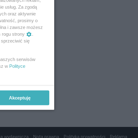
ie usług. Za zgodą
ych oraz aktywnie
watność, prosimy o
wolna i zawsze możesz
m rogu strony
.
sprzeciwić się
 naszych serwisów
esz w
Polityce
Akceptuję
ta wydawnicza
Nota prawna
Polityka prywatności
Reklama