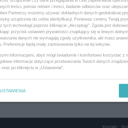
ych treści, pomiar reklam i treści, badanie odbiorców oraz ulepszan
fani Partnerzy możemy używać dokładnych danych geolokalizacyjn
tykę urządzenia do celów identyfikacji. Ponieważ cenimy Twoją pry
z tych technologii poprzez kliknięcie „Akceptuję”. Zgoda jest dobro
ikając przycisk ustawień prywatności znajdujący się w lewym dolny
etwarzania danych nie wymagają zgody użytkownika, ale masz prawo 
. Preferencje będą miały zastosowania tylko na tej witrynie.
szymi informacjami, abyś mógł świadomie i komfortowo korzystać z
gółowe informacje dotyczące przetwarzania Twoich danych znajdzi
s
oraz po kliknięciu w „Ustawienia”.
USTAWIENIA
Kontakt
No