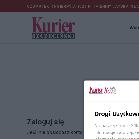
CZWARTEK, 06 SIERPNIA 2026 R.
IMIENINY JAKUBA, SŁ
Wia
Drogi Użytkow
Zaloguj się
Na naszej stronie 24
Jeśli nie posiadasz konta
Zarejestruj się
informacje na urządze
informacje wysyłane 