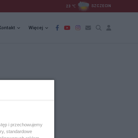
23
℃
SZCZECIN
Kontakt
Więcej
stęp i przechowujemy
ory, standardowe
alizowanych reklam,