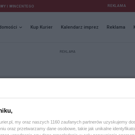
REKLAMA
AWY I WINCENTEGO
domości
Kup Kurier
Kalendarz imprez
Reklama
REKLAMA
niku,
kurier.pl, my oraz naszych 1160 zaufanych partnerów uzyskujemy do
niu oraz przetwarzamy dane osobowe, takie jak unikalne identyfikat
przez urządzenie czy dane przeglądania w celu zapewniania sperson