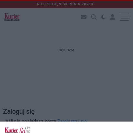
NIEDZIELA, 9 SIERPNIA 2026R.
REKLAMA
Zaloguj się
Jeśli nie posiadasz konta
Zarejestruj się