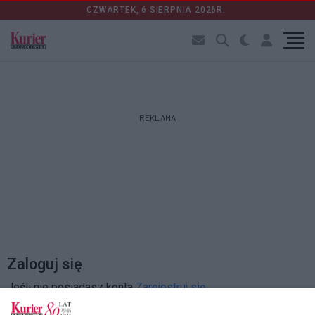
CZWARTEK, 6 SIERPNIA 2026R.
REKLAMA
Zaloguj się
Jeśli nie posiadasz konta
Zarejestruj się