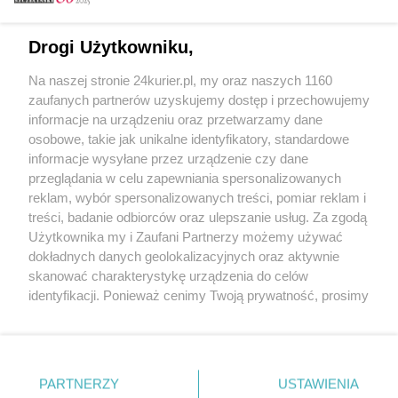
Email
Drogi Użytkowniku,
Na naszej stronie 24kurier.pl, my oraz naszych 1160
Hasło
zaufanych partnerów uzyskujemy dostęp i przechowujemy
informacje na urządzeniu oraz przetwarzamy dane
osobowe, takie jak unikalne identyfikatory, standardowe
informacje wysyłane przez urządzenie czy dane
Zapamiętać?
przeglądania w celu zapewniania spersonalizowanych
reklam, wybór spersonalizowanych treści, pomiar reklam i
Zaloguj
treści, badanie odbiorców oraz ulepszanie usług. Za zgodą
Użytkownika my i Zaufani Partnerzy możemy używać
Zapomniałem hasła
dokładnych danych geolokalizacyjnych oraz aktywnie
skanować charakterystykę urządzenia do celów
identyfikacji. Ponieważ cenimy Twoją prywatność, prosimy
o zgodę na korzystanie z tych technologii poprzez
kliknięcie „Akceptuję”. Zgoda jest dobrowolna i zawsze
możesz ją zmienić/wycofać klikając przycisk ustawień
prywatności znajdujący się w lewym dolnym rogu strony
PARTNERZY
Copyright © 2022 Kurier Szczeciński sp. z o.o.
USTAWIENIA
. Niektóre rodzaje przetwarzania danych nie wymagają