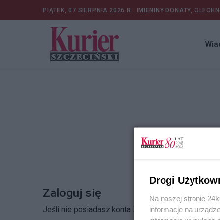
PIĄTEK, 07 SIERPNIA 2026 R.
IMIENINY DONATY, OLECHN
Wia
Drogi Użytkow
Zaloguj się
Na naszej stronie 24
Jeśli nie posiadasz konta
Zarejestruj się
informacje na urządze
informacje wysyłane 