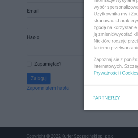
wybór spersonalizowan
Email
Użytkownika my i Zau
skanować charakterys
zgodę na korzystanie 
ją zmienić/wycofać kl
Hasło
Niektóre rodzaje prz
takiemu przetwarzaniu
Zapoznaj się z poniż
Zapamiętać?
internetowych. Szcze
Prywatności i Cookie
Zaloguj
Zapomniałem hasła
PARTNERZY
Copyright © 2022 Kurier Szczeciński sp. z o.o.