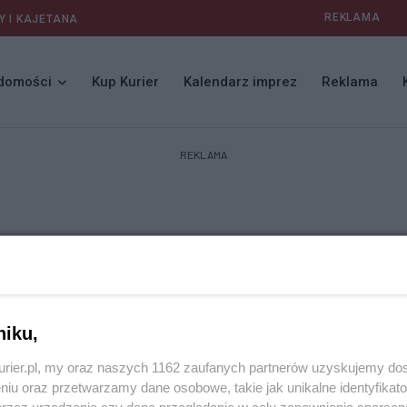
REKLAMA
Y I KAJETANA
domości
Kup Kurier
Kalendarz imprez
Reklama
REKLAMA
niku,
kurier.pl, my oraz naszych 1162 zaufanych partnerów uzyskujemy do
niu oraz przetwarzamy dane osobowe, takie jak unikalne identyfikat
przez urządzenie czy dane przeglądania w celu zapewniania sperson