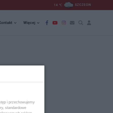
14
℃
SZCZECIN
Kontakt
Więcej
stęp i przechowujemy
ory, standardowe
alizowanych reklam,