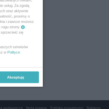
ie usług. Za zgodą
ych oraz aktywnie
watność, prosimy o
wolna i zawsze możesz
m rogu strony
.
sprzeciwić się
 naszych serwisów
esz w
Polityce
Akceptuję
ta wydawnicza
Nota prawna
Polityka prywatności
Reklama