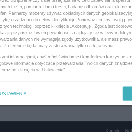
ych treści, pomiar reklam i treści, badanie odbiorców oraz ulepszan
fani Partnerzy możemy używać dokładnych danych geolokalizacyjn
tykę urządzenia do celów identyfikacji. Ponieważ cenimy Twoją pry
z tych technologii poprzez kliknięcie „Akceptuję”. Zgoda jest dobro
ikając przycisk ustawień prywatności znajdujący się w lewym dolny
etwarzania danych nie wymagają zgody użytkownika, ale masz prawo 
. Preferencje będą miały zastosowania tylko na tej witrynie.
szymi informacjami, abyś mógł świadomie i komfortowo korzystać z
gółowe informacje dotyczące przetwarzania Twoich danych znajdzi
s
oraz po kliknięciu w „Ustawienia”.
USTAWIENIA
Kontakt
No