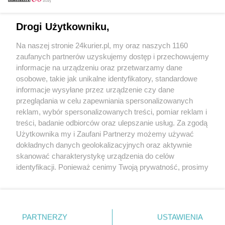
Email
Drogi Użytkowniku,
Na naszej stronie 24kurier.pl, my oraz naszych 1160
Hasło
zaufanych partnerów uzyskujemy dostęp i przechowujemy
informacje na urządzeniu oraz przetwarzamy dane
osobowe, takie jak unikalne identyfikatory, standardowe
informacje wysyłane przez urządzenie czy dane
Zapamiętać?
przeglądania w celu zapewniania spersonalizowanych
reklam, wybór spersonalizowanych treści, pomiar reklam i
Zaloguj
treści, badanie odbiorców oraz ulepszanie usług. Za zgodą
Użytkownika my i Zaufani Partnerzy możemy używać
Zapomniałem hasła
dokładnych danych geolokalizacyjnych oraz aktywnie
skanować charakterystykę urządzenia do celów
identyfikacji. Ponieważ cenimy Twoją prywatność, prosimy
o zgodę na korzystanie z tych technologii poprzez
kliknięcie „Akceptuję”. Zgoda jest dobrowolna i zawsze
możesz ją zmienić/wycofać klikając przycisk ustawień
prywatności znajdujący się w lewym dolnym rogu strony
PARTNERZY
Copyright © 2022 Kurier Szczeciński sp. z o.o.
USTAWIENIA
. Niektóre rodzaje przetwarzania danych nie wymagają