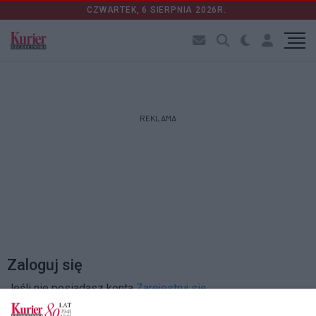
CZWARTEK, 6 SIERPNIA 2026R.
REKLAMA
Zaloguj się
Jeśli nie posiadasz konta
Zarejestruj się