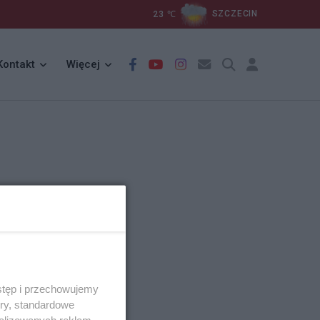
23
℃
SZCZECIN
Kontakt
Więcej
stęp i przechowujemy
ory, standardowe
alizowanych reklam,