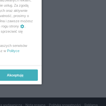
ie usług. Za zgodą
ych oraz aktywnie
watność, prosimy o
wolna i zawsze możesz
m rogu strony
.
sprzeciwić się
 naszych serwisów
esz w
Polityce
Akceptuję
ta wydawnicza
Nota prawna
Polityka prywatności
Reklama