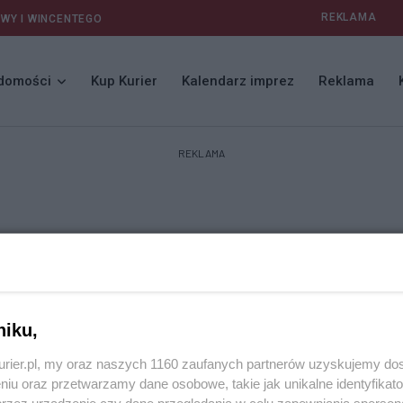
REKLAMA
AWY I WINCENTEGO
domości
Kup Kurier
Kalendarz imprez
Reklama
REKLAMA
niku,
kurier.pl, my oraz naszych 1160 zaufanych partnerów uzyskujemy do
niu oraz przetwarzamy dane osobowe, takie jak unikalne identyfikat
przez urządzenie czy dane przeglądania w celu zapewniania sperson