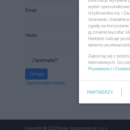
wybór spersonalizowan
Email
Użytkownika my i Zau
skanować charakterys
zgodę na korzystanie 
ją zmienić/wycofać kl
Hasło
Niektóre rodzaje prz
takiemu przetwarzaniu
Zapoznaj się z poniż
Zapamiętać?
internetowych. Szcze
Prywatności i Cookie
Zaloguj
Zapomniałem hasła
PARTNERZY
Copyright © 2022 Kurier Szczeciński sp. z o.o.