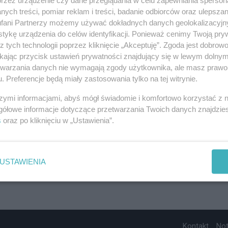
ych treści, pomiar reklam i treści, badanie odbiorców oraz ulepszan
fani Partnerzy możemy używać dokładnych danych geolokalizacyjn
tykę urządzenia do celów identyfikacji. Ponieważ cenimy Twoją pry
z tych technologii poprzez kliknięcie „Akceptuję”. Zgoda jest dobro
ikając przycisk ustawień prywatności znajdujący się w lewym dolny
etwarzania danych nie wymagają zgody użytkownika, ale masz prawo 
. Preferencje będą miały zastosowania tylko na tej witrynie.
szymi informacjami, abyś mógł świadomie i komfortowo korzystać z
gółowe informacje dotyczące przetwarzania Twoich danych znajdzi
s
oraz po kliknięciu w „Ustawienia”.
USTAWIENIA
Kontakt
No