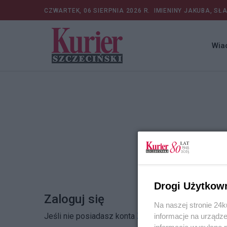
CZWARTEK, 06 SIERPNIA 2026 R.
IMIENINY JAKUBA, SŁ
Wia
Drogi Użytkow
Zaloguj się
Na naszej stronie 24
Jeśli nie posiadasz konta
Zarejestruj się
informacje na urządze
informacje wysyłane 