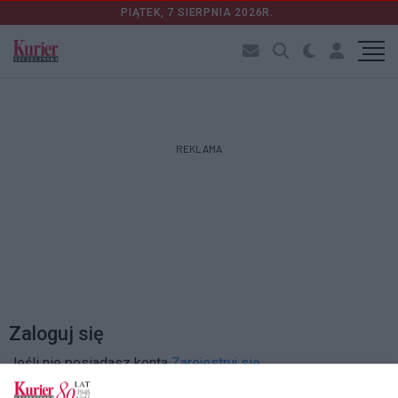
PIĄTEK, 7 SIERPNIA 2026R.
REKLAMA
Zaloguj się
Jeśli nie posiadasz konta
Zarejestruj się