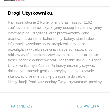
Email
Drogi Użytkowniku,
Na naszej stronie 24kurier.pl, my oraz naszych 1162
Hasło
zaufanych partnerów uzyskujemy dostęp i przechowujemy
informacje na urządzeniu oraz przetwarzamy dane
osobowe, takie jak unikalne identyfikatory, standardowe
informacje wysyłane przez urządzenie czy dane
Zapamiętać?
przeglądania w celu zapewniania spersonalizowanych
reklam, wybór spersonalizowanych treści, pomiar reklam i
Zaloguj
treści, badanie odbiorców oraz ulepszanie usług. Za zgodą
Użytkownika my i Zaufani Partnerzy możemy używać
Zapomniałem hasła
dokładnych danych geolokalizacyjnych oraz aktywnie
skanować charakterystykę urządzenia do celów
identyfikacji. Ponieważ cenimy Twoją prywatność, prosimy
o zgodę na korzystanie z tych technologii poprzez
kliknięcie „Akceptuję”. Zgoda jest dobrowolna i zawsze
możesz ją zmienić/wycofać klikając przycisk ustawień
prywatności znajdujący się w lewym dolnym rogu strony
PARTNERZY
Copyright © 2022 Kurier Szczeciński sp. z o.o.
USTAWIENIA
. Niektóre rodzaje przetwarzania danych nie wymagają