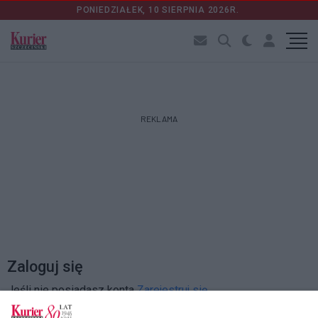
PONIEDZIAŁEK, 10 SIERPNIA 2026R.
REKLAMA
Zaloguj się
Jeśli nie posiadasz konta
Zarejestruj się