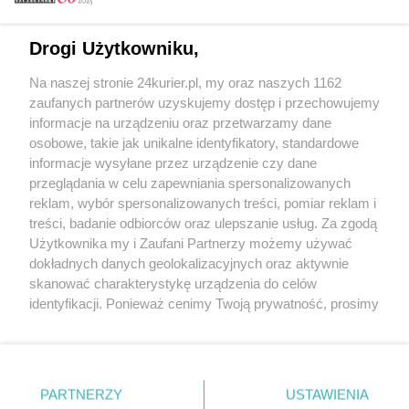
Email
Drogi Użytkowniku,
Na naszej stronie 24kurier.pl, my oraz naszych 1162
Hasło
zaufanych partnerów uzyskujemy dostęp i przechowujemy
informacje na urządzeniu oraz przetwarzamy dane
osobowe, takie jak unikalne identyfikatory, standardowe
informacje wysyłane przez urządzenie czy dane
Zapamiętać?
przeglądania w celu zapewniania spersonalizowanych
reklam, wybór spersonalizowanych treści, pomiar reklam i
Zaloguj
treści, badanie odbiorców oraz ulepszanie usług. Za zgodą
Użytkownika my i Zaufani Partnerzy możemy używać
Zapomniałem hasła
dokładnych danych geolokalizacyjnych oraz aktywnie
skanować charakterystykę urządzenia do celów
identyfikacji. Ponieważ cenimy Twoją prywatność, prosimy
o zgodę na korzystanie z tych technologii poprzez
kliknięcie „Akceptuję”. Zgoda jest dobrowolna i zawsze
możesz ją zmienić/wycofać klikając przycisk ustawień
prywatności znajdujący się w lewym dolnym rogu strony
PARTNERZY
Copyright © 2022 Kurier Szczeciński sp. z o.o.
USTAWIENIA
. Niektóre rodzaje przetwarzania danych nie wymagają