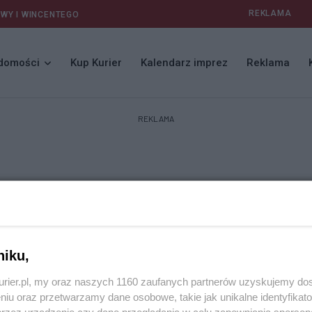
REKLAMA
AWY I WINCENTEGO
domości
Kup Kurier
Kalendarz imprez
Reklama
REKLAMA
niku,
kurier.pl, my oraz naszych 1160 zaufanych partnerów uzyskujemy do
niu oraz przetwarzamy dane osobowe, takie jak unikalne identyfikat
przez urządzenie czy dane przeglądania w celu zapewniania sperson