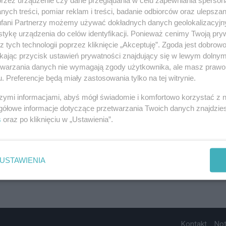
ych treści, pomiar reklam i treści, badanie odbiorców oraz ulepszan
fani Partnerzy możemy używać dokładnych danych geolokalizacyjn
tykę urządzenia do celów identyfikacji. Ponieważ cenimy Twoją pry
z tych technologii poprzez kliknięcie „Akceptuję”. Zgoda jest dobro
ikając przycisk ustawień prywatności znajdujący się w lewym dolny
etwarzania danych nie wymagają zgody użytkownika, ale masz prawo 
. Preferencje będą miały zastosowania tylko na tej witrynie.
szymi informacjami, abyś mógł świadomie i komfortowo korzystać z
gółowe informacje dotyczące przetwarzania Twoich danych znajdzi
s
oraz po kliknięciu w „Ustawienia”.
USTAWIENIA
Kontakt
No