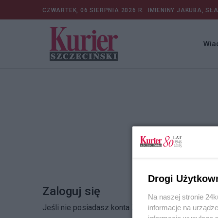
CZWARTEK, 06 SIERPNIA 2026 R.
IMIENINY JAKUBA, SŁ
Wia
Drogi Użytkow
Zaloguj się
Na naszej stronie 24
Jeśli nie posiadasz konta
Zarejestruj się
informacje na urządze
informacje wysyłane 