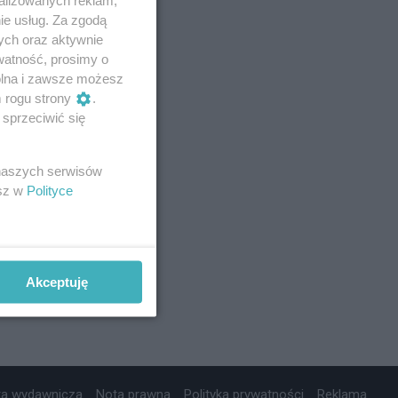
ie usług. Za zgodą
ych oraz aktywnie
watność, prosimy o
wolna i zawsze możesz
m rogu strony
.
sprzeciwić się
 naszych serwisów
esz w
Polityce
Akceptuję
ta wydawnicza
Nota prawna
Polityka prywatności
Reklama