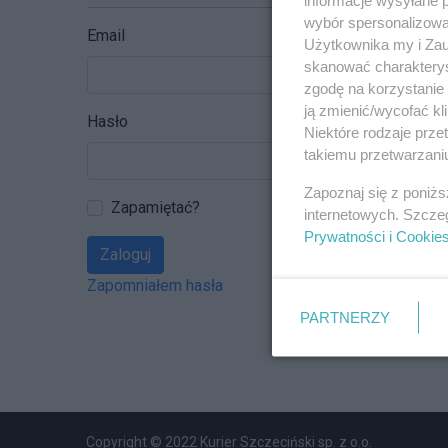
wybór spersonalizowan
Email
Użytkownika my i Zau
skanować charakterys
zgodę na korzystanie 
ją zmienić/wycofać kl
Hasło
Niektóre rodzaje prz
takiemu przetwarzaniu
Zapoznaj się z poniż
Zapamiętać?
internetowych. Szcze
Prywatności i Cookie
Zaloguj
Zapomniałem hasła
PARTNERZY
Copyright © 2022 Kurier Szczeciński sp. z o.o.