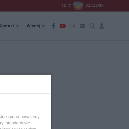
23
℃
SZCZECIN
Kontakt
Więcej
stęp i przechowujemy
ory, standardowe
alizowanych reklam,