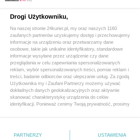
Email
Drogi Użytkowniku,
Na naszej stronie 24kurier.pl, my oraz naszych 1160
Hasło
zaufanych partnerów uzyskujemy dostęp i przechowujemy
informacje na urządzeniu oraz przetwarzamy dane
osobowe, takie jak unikalne identyfikatory, standardowe
informacje wysyłane przez urządzenie czy dane
Zapamiętać?
przeglądania w celu zapewniania spersonalizowanych
reklam, wybór spersonalizowanych treści, pomiar reklam i
Zaloguj
treści, badanie odbiorców oraz ulepszanie usług. Za zgodą
Użytkownika my i Zaufani Partnerzy możemy używać
Zapomniałem hasła
dokładnych danych geolokalizacyjnych oraz aktywnie
skanować charakterystykę urządzenia do celów
identyfikacji. Ponieważ cenimy Twoją prywatność, prosimy
o zgodę na korzystanie z tych technologii poprzez
kliknięcie „Akceptuję”. Zgoda jest dobrowolna i zawsze
możesz ją zmienić/wycofać klikając przycisk ustawień
prywatności znajdujący się w lewym dolnym rogu strony
PARTNERZY
Copyright © 2022 Kurier Szczeciński sp. z o.o.
USTAWIENIA
. Niektóre rodzaje przetwarzania danych nie wymagają