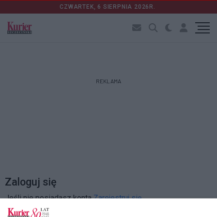
CZWARTEK, 6 SIERPNIA 2026R.
REKLAMA
Zaloguj się
Jeśli nie posiadasz konta
Zarejestruj się