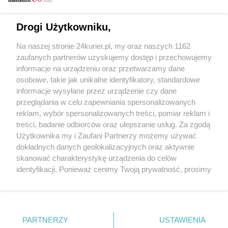
Email
Drogi Użytkowniku,
Na naszej stronie 24kurier.pl, my oraz naszych 1162
Hasło
zaufanych partnerów uzyskujemy dostęp i przechowujemy
informacje na urządzeniu oraz przetwarzamy dane
osobowe, takie jak unikalne identyfikatory, standardowe
informacje wysyłane przez urządzenie czy dane
Zapamiętać?
przeglądania w celu zapewniania spersonalizowanych
reklam, wybór spersonalizowanych treści, pomiar reklam i
Zaloguj
treści, badanie odbiorców oraz ulepszanie usług. Za zgodą
Użytkownika my i Zaufani Partnerzy możemy używać
Zapomniałem hasła
dokładnych danych geolokalizacyjnych oraz aktywnie
skanować charakterystykę urządzenia do celów
identyfikacji. Ponieważ cenimy Twoją prywatność, prosimy
o zgodę na korzystanie z tych technologii poprzez
kliknięcie „Akceptuję”. Zgoda jest dobrowolna i zawsze
możesz ją zmienić/wycofać klikając przycisk ustawień
prywatności znajdujący się w lewym dolnym rogu strony
PARTNERZY
Copyright © 2022 Kurier Szczeciński sp. z o.o.
USTAWIENIA
. Niektóre rodzaje przetwarzania danych nie wymagają