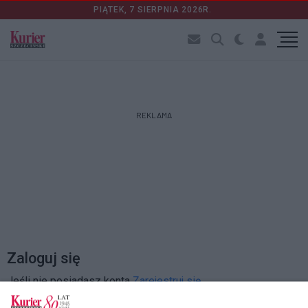
PIĄTEK, 7 SIERPNIA 2026R.
REKLAMA
Zaloguj się
Jeśli nie posiadasz konta
Zarejestruj się