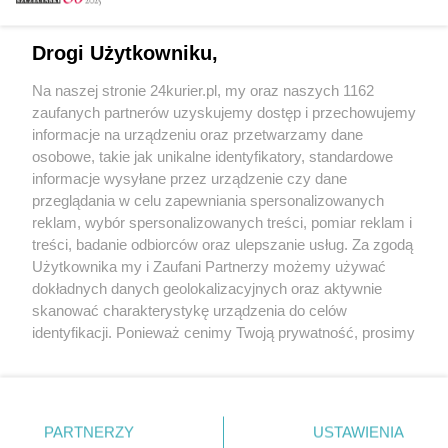
Email
Drogi Użytkowniku,
Na naszej stronie 24kurier.pl, my oraz naszych 1162
Hasło
zaufanych partnerów uzyskujemy dostęp i przechowujemy
informacje na urządzeniu oraz przetwarzamy dane
osobowe, takie jak unikalne identyfikatory, standardowe
informacje wysyłane przez urządzenie czy dane
Zapamiętać?
przeglądania w celu zapewniania spersonalizowanych
reklam, wybór spersonalizowanych treści, pomiar reklam i
Zaloguj
treści, badanie odbiorców oraz ulepszanie usług. Za zgodą
Użytkownika my i Zaufani Partnerzy możemy używać
Zapomniałem hasła
dokładnych danych geolokalizacyjnych oraz aktywnie
skanować charakterystykę urządzenia do celów
identyfikacji. Ponieważ cenimy Twoją prywatność, prosimy
o zgodę na korzystanie z tych technologii poprzez
kliknięcie „Akceptuję”. Zgoda jest dobrowolna i zawsze
możesz ją zmienić/wycofać klikając przycisk ustawień
prywatności znajdujący się w lewym dolnym rogu strony
PARTNERZY
Copyright © 2022 Kurier Szczeciński sp. z o.o.
USTAWIENIA
. Niektóre rodzaje przetwarzania danych nie wymagają