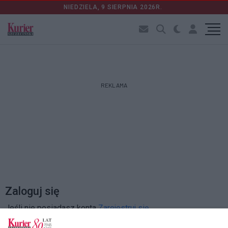
NIEDZIELA, 9 SIERPNIA 2026R.
REKLAMA
Zaloguj się
Jeśli nie posiadasz konta
Zarejestruj się