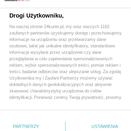
Email
Drogi Użytkowniku,
Na naszej stronie 24kurier.pl, my oraz naszych 1162
Hasło
zaufanych partnerów uzyskujemy dostęp i przechowujemy
informacje na urządzeniu oraz przetwarzamy dane
osobowe, takie jak unikalne identyfikatory, standardowe
informacje wysyłane przez urządzenie czy dane
Zapamiętać?
przeglądania w celu zapewniania spersonalizowanych
reklam, wybór spersonalizowanych treści, pomiar reklam i
Zaloguj
treści, badanie odbiorców oraz ulepszanie usług. Za zgodą
Użytkownika my i Zaufani Partnerzy możemy używać
Zapomniałem hasła
dokładnych danych geolokalizacyjnych oraz aktywnie
skanować charakterystykę urządzenia do celów
identyfikacji. Ponieważ cenimy Twoją prywatność, prosimy
o zgodę na korzystanie z tych technologii poprzez
kliknięcie „Akceptuję”. Zgoda jest dobrowolna i zawsze
możesz ją zmienić/wycofać klikając przycisk ustawień
prywatności znajdujący się w lewym dolnym rogu strony
PARTNERZY
Copyright © 2022 Kurier Szczeciński sp. z o.o.
USTAWIENIA
. Niektóre rodzaje przetwarzania danych nie wymagają