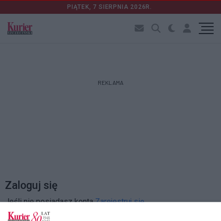
PIĄTEK, 7 SIERPNIA 2026R.
REKLAMA
Zaloguj się
Jeśli nie posiadasz konta
Zarejestruj się