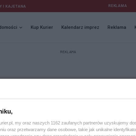
REKLAMA
Y I KAJETANA
domości
Kup Kurier
Kalendarz imprez
Reklama
REKLAMA
niku,
kurier.pl, my oraz naszych 1162 zaufanych partnerów uzyskujemy do
niu oraz przetwarzamy dane osobowe, takie jak unikalne identyfikat
przez urządzenie czy dane przeglądania w celu zapewniania sperson