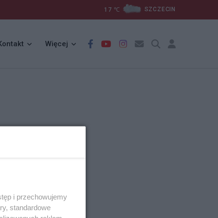
17
℃
SZCZECIN
Kontakt
Więcej
stęp i przechowujemy
ory, standardowe
alizowanych reklam,