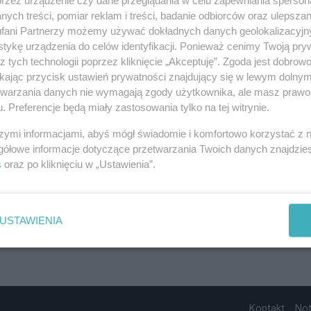
ych treści, pomiar reklam i treści, badanie odbiorców oraz ulepszan
fani Partnerzy możemy używać dokładnych danych geolokalizacyjn
tykę urządzenia do celów identyfikacji. Ponieważ cenimy Twoją pry
z tych technologii poprzez kliknięcie „Akceptuję”. Zgoda jest dobro
ikając przycisk ustawień prywatności znajdujący się w lewym dolny
etwarzania danych nie wymagają zgody użytkownika, ale masz prawo 
. Preferencje będą miały zastosowania tylko na tej witrynie.
szymi informacjami, abyś mógł świadomie i komfortowo korzystać z
gółowe informacje dotyczące przetwarzania Twoich danych znajdzi
s
oraz po kliknięciu w „Ustawienia”.
USTAWIENIA
Kontakt
No