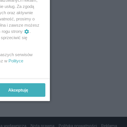
ie usług. Za zgodą
ych oraz aktywnie
watność, prosimy o
wolna i zawsze możesz
m rogu strony
.
sprzeciwić się
 naszych serwisów
esz w
Polityce
Akceptuję
ta wydawnicza
Nota prawna
Polityka prywatności
Reklama