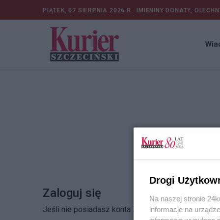
PIĄTEK, 07 SIERPNIA 2026 R.
IMIENINY DONATY, OLECHN
Wia
Drogi Użytkow
Zaloguj się
Na naszej stronie 24
Jeśli nie posiadasz konta
Zarejestruj się
informacje na urządze
informacje wysyłane 