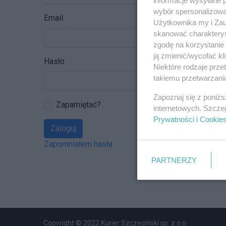
wybór spersonalizowan
Email
Użytkownika my i Zau
skanować charakterys
zgodę na korzystanie 
ją zmienić/wycofać kl
Hasło
Niektóre rodzaje prz
takiemu przetwarzaniu
Zapoznaj się z poniż
Zapamiętać?
internetowych. Szcze
Prywatności i Cookie
Zaloguj
Zapomniałem hasła
PARTNERZY
Copyright © 2022 Kurier Szczeciński sp. z o.o.