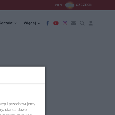
28
℃
SZCZECIN
Kontakt
Więcej
stęp i przechowujemy
ory, standardowe
alizowanych reklam,