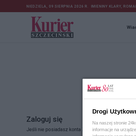
NIEDZIELA, 09 SIERPNIA 2026 R.
IMIENINY KLARY, ROMA
Wia
Drogi Użytkow
Zaloguj się
Na naszej stronie 24
Jeśli nie posiadasz konta
Zarejestruj się
informacje na urządze
informacje wysyłane 