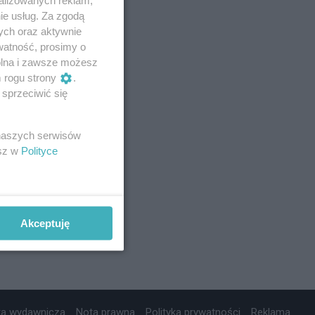
ie usług. Za zgodą
ych oraz aktywnie
watność, prosimy o
wolna i zawsze możesz
m rogu strony
.
sprzeciwić się
 naszych serwisów
esz w
Polityce
Akceptuję
ta wydawnicza
Nota prawna
Polityka prywatności
Reklama