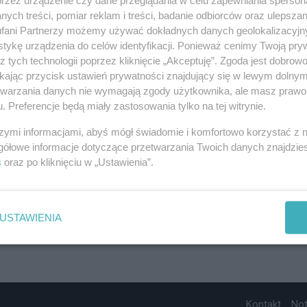
ych treści, pomiar reklam i treści, badanie odbiorców oraz ulepszan
fani Partnerzy możemy używać dokładnych danych geolokalizacyjn
tykę urządzenia do celów identyfikacji. Ponieważ cenimy Twoją pry
z tych technologii poprzez kliknięcie „Akceptuję”. Zgoda jest dobro
ikając przycisk ustawień prywatności znajdujący się w lewym dolny
etwarzania danych nie wymagają zgody użytkownika, ale masz prawo 
. Preferencje będą miały zastosowania tylko na tej witrynie.
szymi informacjami, abyś mógł świadomie i komfortowo korzystać z
gółowe informacje dotyczące przetwarzania Twoich danych znajdzi
s
oraz po kliknięciu w „Ustawienia”.
USTAWIENIA
Kontakt
No