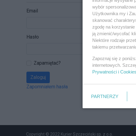
wybór spersonalizowan
Email
Użytkownika my i Zau
skanować charakterys
zgodę na korzystanie 
ją zmienić/wycofać kl
Hasło
Niektóre rodzaje prz
takiemu przetwarzaniu
Zapoznaj się z poniż
Zapamiętać?
internetowych. Szcze
Prywatności i Cookie
Zaloguj
Zapomniałem hasła
PARTNERZY
Copyright © 2022 Kurier Szczeciński sp. z o.o.