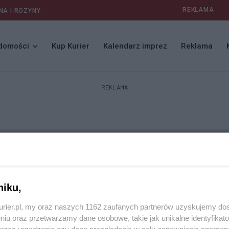
REKLAMA
NA I ROZYNY
domości
Kup Kurier
Kalendarz imprez
Reklama
REKLAMA
niku,
kurier.pl, my oraz naszych 1162 zaufanych partnerów uzyskujemy do
niu oraz przetwarzamy dane osobowe, takie jak unikalne identyfikat
przez urządzenie czy dane przeglądania w celu zapewniania sperson