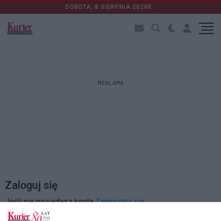
SOBOTA, 8 SIERPNIA 2026R.
REKLAMA
Zaloguj się
Jeśli nie posiadasz konta
Zarejestruj się