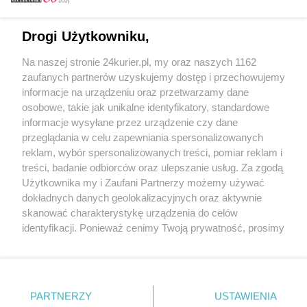
Email
Drogi Użytkowniku,
Na naszej stronie 24kurier.pl, my oraz naszych 1162
Hasło
zaufanych partnerów uzyskujemy dostęp i przechowujemy
informacje na urządzeniu oraz przetwarzamy dane
osobowe, takie jak unikalne identyfikatory, standardowe
informacje wysyłane przez urządzenie czy dane
Zapamiętać?
przeglądania w celu zapewniania spersonalizowanych
reklam, wybór spersonalizowanych treści, pomiar reklam i
Zaloguj
treści, badanie odbiorców oraz ulepszanie usług. Za zgodą
Użytkownika my i Zaufani Partnerzy możemy używać
Zapomniałem hasła
dokładnych danych geolokalizacyjnych oraz aktywnie
skanować charakterystykę urządzenia do celów
identyfikacji. Ponieważ cenimy Twoją prywatność, prosimy
o zgodę na korzystanie z tych technologii poprzez
kliknięcie „Akceptuję”. Zgoda jest dobrowolna i zawsze
możesz ją zmienić/wycofać klikając przycisk ustawień
prywatności znajdujący się w lewym dolnym rogu strony
PARTNERZY
Copyright © 2022 Kurier Szczeciński sp. z o.o.
USTAWIENIA
. Niektóre rodzaje przetwarzania danych nie wymagają