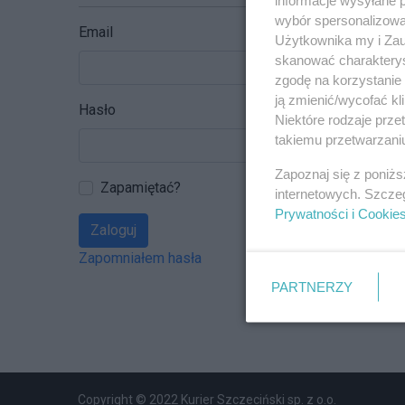
wybór spersonalizowan
Email
Użytkownika my i Zau
skanować charakterys
zgodę na korzystanie 
ją zmienić/wycofać kl
Hasło
Niektóre rodzaje prz
takiemu przetwarzaniu
Zapoznaj się z poniż
Zapamiętać?
internetowych. Szcze
Prywatności i Cookie
Zaloguj
Zapomniałem hasła
PARTNERZY
Copyright © 2022 Kurier Szczeciński sp. z o.o.