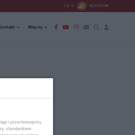
13
℃
SZCZECIN
Kontakt
Więcej
stęp i przechowujemy
ory, standardowe
alizowanych reklam,