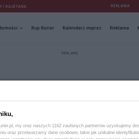
REKLAMA
Y I KAJETANA
domości
Kup Kurier
Kalendarz imprez
Reklama
REKLAMA
niku,
kurier.pl, my oraz naszych 1162 zaufanych partnerów uzyskujemy do
niu oraz przetwarzamy dane osobowe, takie jak unikalne identyfikat
przez urządzenie czy dane przeglądania w celu zapewniania sperson