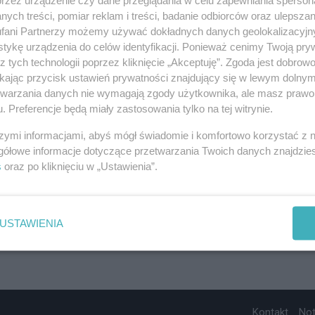
ych treści, pomiar reklam i treści, badanie odbiorców oraz ulepszan
fani Partnerzy możemy używać dokładnych danych geolokalizacyjn
tykę urządzenia do celów identyfikacji. Ponieważ cenimy Twoją pry
z tych technologii poprzez kliknięcie „Akceptuję”. Zgoda jest dobro
ikając przycisk ustawień prywatności znajdujący się w lewym dolny
etwarzania danych nie wymagają zgody użytkownika, ale masz prawo 
. Preferencje będą miały zastosowania tylko na tej witrynie.
szymi informacjami, abyś mógł świadomie i komfortowo korzystać z
gółowe informacje dotyczące przetwarzania Twoich danych znajdzi
s
oraz po kliknięciu w „Ustawienia”.
USTAWIENIA
Kontakt
No