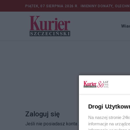
PIĄTEK, 07 SIERPNIA 2026 R.
IMIENINY DONATY, OLECHN
Wia
Drogi Użytkow
Zaloguj się
Na naszej stronie 24
Jeśli nie posiadasz konta
Zarejestruj się
informacje na urządze
informacje wysyłane 