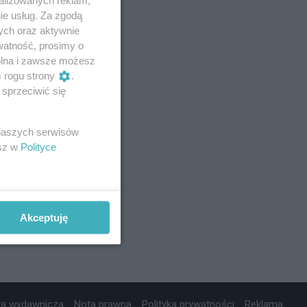
ie usług. Za zgodą
ych oraz aktywnie
watność, prosimy o
wolna i zawsze możesz
m rogu strony
.
sprzeciwić się
 naszych serwisów
esz w
Polityce
Akceptuję
ta wydawnicza
Nota prawna
Polityka prywatności
Reklama