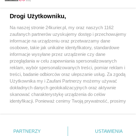
Email
Drogi Użytkowniku,
Na naszej stronie 24kurier.pl, my oraz naszych 1162
Hasło
zaufanych partnerów uzyskujemy dostęp i przechowujemy
informacje na urządzeniu oraz przetwarzamy dane
osobowe, takie jak unikalne identyfikatory, standardowe
informacje wysyłane przez urządzenie czy dane
Zapamiętać?
przeglądania w celu zapewniania spersonalizowanych
reklam, wybór spersonalizowanych treści, pomiar reklam i
Zaloguj
treści, badanie odbiorców oraz ulepszanie usług. Za zgodą
Użytkownika my i Zaufani Partnerzy możemy używać
Zapomniałem hasła
dokładnych danych geolokalizacyjnych oraz aktywnie
skanować charakterystykę urządzenia do celów
identyfikacji. Ponieważ cenimy Twoją prywatność, prosimy
o zgodę na korzystanie z tych technologii poprzez
kliknięcie „Akceptuję”. Zgoda jest dobrowolna i zawsze
możesz ją zmienić/wycofać klikając przycisk ustawień
prywatności znajdujący się w lewym dolnym rogu strony
PARTNERZY
Copyright © 2022 Kurier Szczeciński sp. z o.o.
USTAWIENIA
. Niektóre rodzaje przetwarzania danych nie wymagają