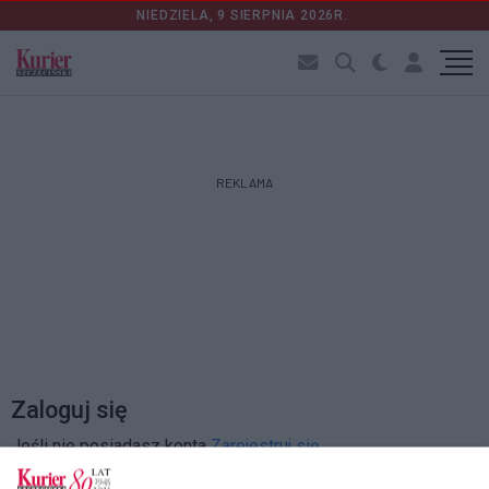
NIEDZIELA, 9 SIERPNIA 2026R.
REKLAMA
Zaloguj się
Jeśli nie posiadasz konta
Zarejestruj się