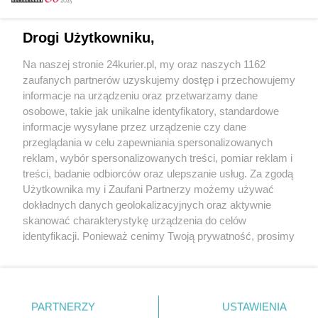
Email
Drogi Użytkowniku,
Na naszej stronie 24kurier.pl, my oraz naszych 1162
Hasło
zaufanych partnerów uzyskujemy dostęp i przechowujemy
informacje na urządzeniu oraz przetwarzamy dane
osobowe, takie jak unikalne identyfikatory, standardowe
informacje wysyłane przez urządzenie czy dane
Zapamiętać?
przeglądania w celu zapewniania spersonalizowanych
reklam, wybór spersonalizowanych treści, pomiar reklam i
Zaloguj
treści, badanie odbiorców oraz ulepszanie usług. Za zgodą
Użytkownika my i Zaufani Partnerzy możemy używać
Zapomniałem hasła
dokładnych danych geolokalizacyjnych oraz aktywnie
skanować charakterystykę urządzenia do celów
identyfikacji. Ponieważ cenimy Twoją prywatność, prosimy
o zgodę na korzystanie z tych technologii poprzez
kliknięcie „Akceptuję”. Zgoda jest dobrowolna i zawsze
możesz ją zmienić/wycofać klikając przycisk ustawień
prywatności znajdujący się w lewym dolnym rogu strony
PARTNERZY
Copyright © 2022 Kurier Szczeciński sp. z o.o.
USTAWIENIA
. Niektóre rodzaje przetwarzania danych nie wymagają