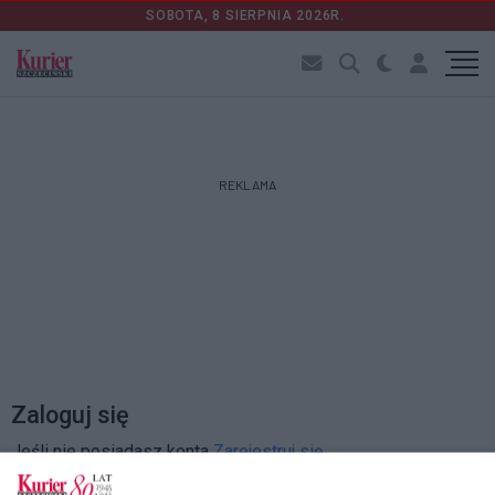
SOBOTA, 8 SIERPNIA 2026R.
REKLAMA
Zaloguj się
Jeśli nie posiadasz konta
Zarejestruj się