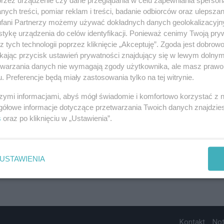
ych treści, pomiar reklam i treści, badanie odbiorców oraz ulepszan
fani Partnerzy możemy używać dokładnych danych geolokalizacyjn
tykę urządzenia do celów identyfikacji. Ponieważ cenimy Twoją pry
z tych technologii poprzez kliknięcie „Akceptuję”. Zgoda jest dobro
ikając przycisk ustawień prywatności znajdujący się w lewym dolny
etwarzania danych nie wymagają zgody użytkownika, ale masz prawo 
. Preferencje będą miały zastosowania tylko na tej witrynie.
szymi informacjami, abyś mógł świadomie i komfortowo korzystać z
gółowe informacje dotyczące przetwarzania Twoich danych znajdzi
s
oraz po kliknięciu w „Ustawienia”.
USTAWIENIA
Kontakt
No