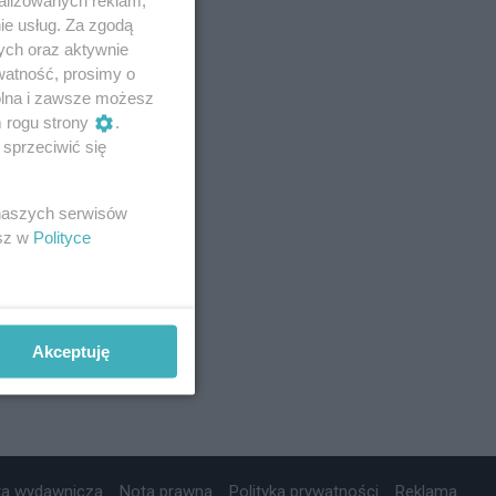
ie usług. Za zgodą
ych oraz aktywnie
watność, prosimy o
wolna i zawsze możesz
m rogu strony
.
sprzeciwić się
 naszych serwisów
esz w
Polityce
Akceptuję
ta wydawnicza
Nota prawna
Polityka prywatności
Reklama