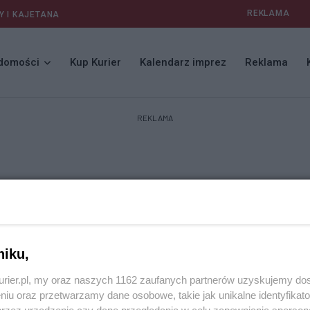
REKLAMA
Y I KAJETANA
domości
Kup Kurier
Kalendarz imprez
Reklama
REKLAMA
niku,
kurier.pl, my oraz naszych 1162 zaufanych partnerów uzyskujemy do
niu oraz przetwarzamy dane osobowe, takie jak unikalne identyfikat
przez urządzenie czy dane przeglądania w celu zapewniania sperson