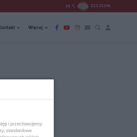
20
℃
SZCZECIN
Kontakt
Więcej
stęp i przechowujemy
ory, standardowe
alizowanych reklam,