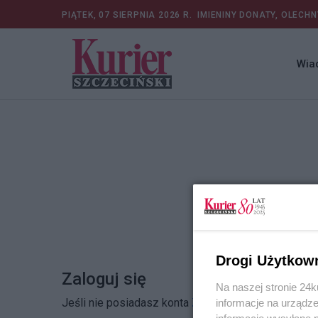
PIĄTEK, 07 SIERPNIA 2026 R.
IMIENINY DONATY, OLECHN
Wia
Drogi Użytkow
Zaloguj się
Na naszej stronie 24
Jeśli nie posiadasz konta
Zarejestruj się
informacje na urządze
informacje wysyłane 