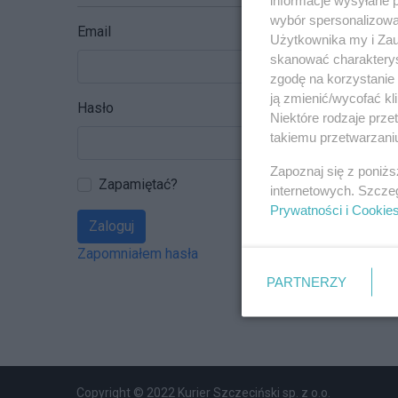
wybór spersonalizowan
Email
Użytkownika my i Zau
skanować charakterys
zgodę na korzystanie 
ją zmienić/wycofać kl
Hasło
Niektóre rodzaje prz
takiemu przetwarzaniu
Zapoznaj się z poniż
Zapamiętać?
internetowych. Szcze
Prywatności i Cookie
Zaloguj
Zapomniałem hasła
PARTNERZY
Copyright © 2022 Kurier Szczeciński sp. z o.o.