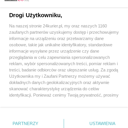
Email
Drogi Użytkowniku,
Na naszej stronie 24kurier.pl, my oraz naszych 1160
Hasło
zaufanych partnerów uzyskujemy dostęp i przechowujemy
informacje na urządzeniu oraz przetwarzamy dane
osobowe, takie jak unikalne identyfikatory, standardowe
informacje wysyłane przez urządzenie czy dane
Zapamiętać?
przeglądania w celu zapewniania spersonalizowanych
reklam, wybór spersonalizowanych treści, pomiar reklam i
Zaloguj
treści, badanie odbiorców oraz ulepszanie usług. Za zgodą
Użytkownika my i Zaufani Partnerzy możemy używać
Zapomniałem hasła
dokładnych danych geolokalizacyjnych oraz aktywnie
skanować charakterystykę urządzenia do celów
identyfikacji. Ponieważ cenimy Twoją prywatność, prosimy
o zgodę na korzystanie z tych technologii poprzez
kliknięcie „Akceptuję”. Zgoda jest dobrowolna i zawsze
możesz ją zmienić/wycofać klikając przycisk ustawień
prywatności znajdujący się w lewym dolnym rogu strony
PARTNERZY
Copyright © 2022 Kurier Szczeciński sp. z o.o.
USTAWIENIA
. Niektóre rodzaje przetwarzania danych nie wymagają