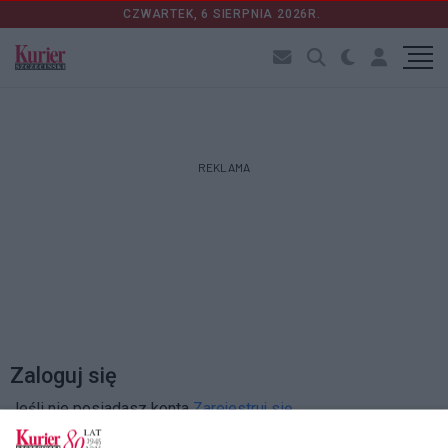
CZWARTEK, 6 SIERPNIA 2026R.
REKLAMA
Zaloguj się
Jeśli nie posiadasz konta
Zarejestruj się