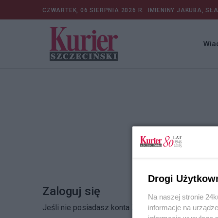
CZWARTEK, 06 SIERPNIA 2026 R.
IMIENINY JAKUBA, SŁ
Wia
Drogi Użytkow
Zaloguj się
Na naszej stronie 24
Jeśli nie posiadasz konta
Zarejestruj się
informacje na urządze
informacje wysyłane 