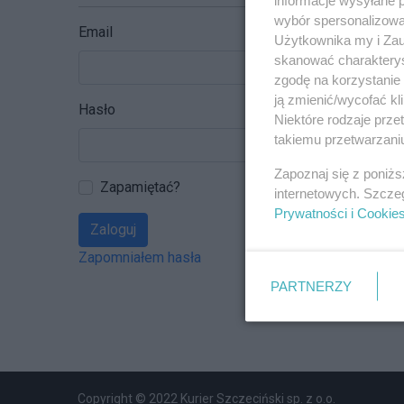
wybór spersonalizowan
Email
Użytkownika my i Zau
skanować charakterys
zgodę na korzystanie 
ją zmienić/wycofać kl
Hasło
Niektóre rodzaje prz
takiemu przetwarzaniu
Zapoznaj się z poniż
Zapamiętać?
internetowych. Szcze
Prywatności i Cookie
Zaloguj
Zapomniałem hasła
PARTNERZY
Copyright © 2022 Kurier Szczeciński sp. z o.o.