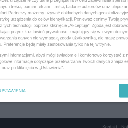
ych treści, pomiar reklam i treści, badanie odbiorców oraz ulepszan
fani Partnerzy możemy używać dokładnych danych geolokalizacyjn
tykę urządzenia do celów identyfikacji. Ponieważ cenimy Twoją pry
z tych technologii poprzez kliknięcie „Akceptuję”. Zgoda jest dobro
ikając przycisk ustawień prywatności znajdujący się w lewym dolny
etwarzania danych nie wymagają zgody użytkownika, ale masz prawo 
. Preferencje będą miały zastosowania tylko na tej witrynie.
szymi informacjami, abyś mógł świadomie i komfortowo korzystać z
gółowe informacje dotyczące przetwarzania Twoich danych znajdzi
s
oraz po kliknięciu w „Ustawienia”.
USTAWIENIA
Kontakt
No