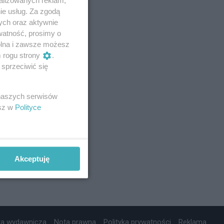
ie usług. Za zgodą
ych oraz aktywnie
watność, prosimy o
wolna i zawsze możesz
m rogu strony
.
sprzeciwić się
 naszych serwisów
esz w
Polityce
Akceptuję
ta wydawnicza
Nota prawna
Polityka prywatności
Reklama