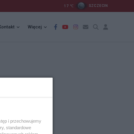
17
℃
SZCZECIN
Kontakt
Więcej
stęp i przechowujemy
ory, standardowe
alizowanych reklam,