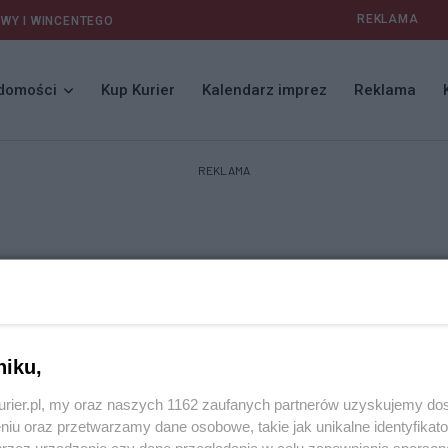
REKLAMA
AWY I WINCENTEGO
domości
Kup Kurier
Kalendarz imprez
Reklama
REKLAMA
niku,
kurier.pl, my oraz naszych 1162 zaufanych partnerów uzyskujemy do
niu oraz przetwarzamy dane osobowe, takie jak unikalne identyfikat
przez urządzenie czy dane przeglądania w celu zapewniania sperson