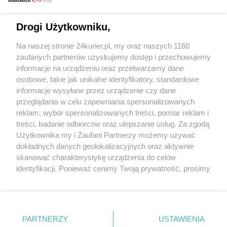
Email
Drogi Użytkowniku,
Na naszej stronie 24kurier.pl, my oraz naszych 1160
Hasło
zaufanych partnerów uzyskujemy dostęp i przechowujemy
informacje na urządzeniu oraz przetwarzamy dane
osobowe, takie jak unikalne identyfikatory, standardowe
informacje wysyłane przez urządzenie czy dane
Zapamiętać?
przeglądania w celu zapewniania spersonalizowanych
reklam, wybór spersonalizowanych treści, pomiar reklam i
Zaloguj
treści, badanie odbiorców oraz ulepszanie usług. Za zgodą
Użytkownika my i Zaufani Partnerzy możemy używać
Zapomniałem hasła
dokładnych danych geolokalizacyjnych oraz aktywnie
skanować charakterystykę urządzenia do celów
identyfikacji. Ponieważ cenimy Twoją prywatność, prosimy
o zgodę na korzystanie z tych technologii poprzez
kliknięcie „Akceptuję”. Zgoda jest dobrowolna i zawsze
możesz ją zmienić/wycofać klikając przycisk ustawień
prywatności znajdujący się w lewym dolnym rogu strony
PARTNERZY
Copyright © 2022 Kurier Szczeciński sp. z o.o.
USTAWIENIA
. Niektóre rodzaje przetwarzania danych nie wymagają