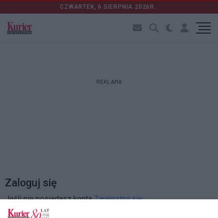
CZWARTEK, 6 SIERPNIA 2026R.
REKLAMA
Zaloguj się
Jeśli nie posiadasz konta
Zarejestruj się