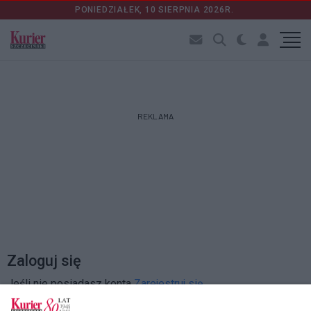
PONIEDZIAŁEK, 10 SIERPNIA 2026R.
REKLAMA
Zaloguj się
Jeśli nie posiadasz konta
Zarejestruj się