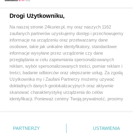
Email
Drogi Użytkowniku,
Na naszej stronie 24kurier.pl, my oraz naszych 1162
Hasło
zaufanych partnerów uzyskujemy dostęp i przechowujemy
informacje na urządzeniu oraz przetwarzamy dane
osobowe, takie jak unikalne identyfikatory, standardowe
informacje wysyłane przez urządzenie czy dane
Zapamiętać?
przeglądania w celu zapewniania spersonalizowanych
reklam, wybór spersonalizowanych treści, pomiar reklam i
Zaloguj
treści, badanie odbiorców oraz ulepszanie usług. Za zgodą
Użytkownika my i Zaufani Partnerzy możemy używać
Zapomniałem hasła
dokładnych danych geolokalizacyjnych oraz aktywnie
skanować charakterystykę urządzenia do celów
identyfikacji. Ponieważ cenimy Twoją prywatność, prosimy
o zgodę na korzystanie z tych technologii poprzez
kliknięcie „Akceptuję”. Zgoda jest dobrowolna i zawsze
możesz ją zmienić/wycofać klikając przycisk ustawień
prywatności znajdujący się w lewym dolnym rogu strony
PARTNERZY
Copyright © 2022 Kurier Szczeciński sp. z o.o.
USTAWIENIA
. Niektóre rodzaje przetwarzania danych nie wymagają