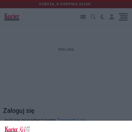
SOBOTA, 8 SIERPNIA 2026R.
REKLAMA
Zaloguj się
Jeśli nie posiadasz konta
Zarejestruj się