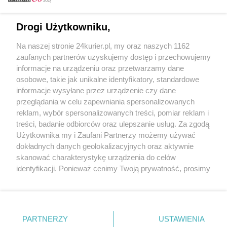
Email
Drogi Użytkowniku,
Na naszej stronie 24kurier.pl, my oraz naszych 1162
Hasło
zaufanych partnerów uzyskujemy dostęp i przechowujemy
informacje na urządzeniu oraz przetwarzamy dane
osobowe, takie jak unikalne identyfikatory, standardowe
informacje wysyłane przez urządzenie czy dane
Zapamiętać?
przeglądania w celu zapewniania spersonalizowanych
reklam, wybór spersonalizowanych treści, pomiar reklam i
Zaloguj
treści, badanie odbiorców oraz ulepszanie usług. Za zgodą
Użytkownika my i Zaufani Partnerzy możemy używać
Zapomniałem hasła
dokładnych danych geolokalizacyjnych oraz aktywnie
skanować charakterystykę urządzenia do celów
identyfikacji. Ponieważ cenimy Twoją prywatność, prosimy
o zgodę na korzystanie z tych technologii poprzez
kliknięcie „Akceptuję”. Zgoda jest dobrowolna i zawsze
możesz ją zmienić/wycofać klikając przycisk ustawień
prywatności znajdujący się w lewym dolnym rogu strony
PARTNERZY
Copyright © 2022 Kurier Szczeciński sp. z o.o.
USTAWIENIA
. Niektóre rodzaje przetwarzania danych nie wymagają