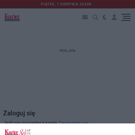
PIĄTEK, 7 SIERPNIA 2026R.
REKLAMA
Zaloguj się
Jeśli nie posiadasz konta
Zarejestruj się