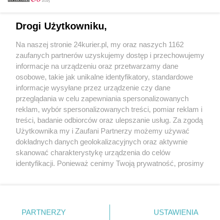
Email
Drogi Użytkowniku,
Na naszej stronie 24kurier.pl, my oraz naszych 1162
Hasło
zaufanych partnerów uzyskujemy dostęp i przechowujemy
informacje na urządzeniu oraz przetwarzamy dane
osobowe, takie jak unikalne identyfikatory, standardowe
informacje wysyłane przez urządzenie czy dane
Zapamiętać?
przeglądania w celu zapewniania spersonalizowanych
reklam, wybór spersonalizowanych treści, pomiar reklam i
Zaloguj
treści, badanie odbiorców oraz ulepszanie usług. Za zgodą
Użytkownika my i Zaufani Partnerzy możemy używać
Zapomniałem hasła
dokładnych danych geolokalizacyjnych oraz aktywnie
skanować charakterystykę urządzenia do celów
identyfikacji. Ponieważ cenimy Twoją prywatność, prosimy
o zgodę na korzystanie z tych technologii poprzez
kliknięcie „Akceptuję”. Zgoda jest dobrowolna i zawsze
możesz ją zmienić/wycofać klikając przycisk ustawień
prywatności znajdujący się w lewym dolnym rogu strony
PARTNERZY
Copyright © 2022 Kurier Szczeciński sp. z o.o.
USTAWIENIA
. Niektóre rodzaje przetwarzania danych nie wymagają