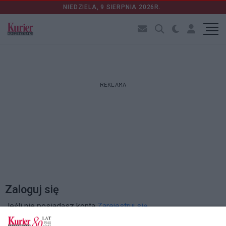
NIEDZIELA, 9 SIERPNIA 2026R.
REKLAMA
Zaloguj się
Jeśli nie posiadasz konta
Zarejestruj się