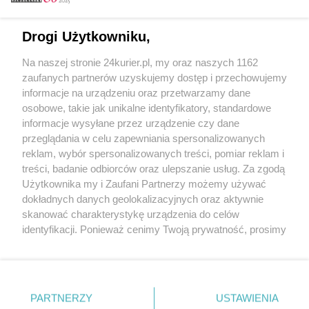
Email
Drogi Użytkowniku,
Na naszej stronie 24kurier.pl, my oraz naszych 1162
Hasło
zaufanych partnerów uzyskujemy dostęp i przechowujemy
informacje na urządzeniu oraz przetwarzamy dane
osobowe, takie jak unikalne identyfikatory, standardowe
informacje wysyłane przez urządzenie czy dane
Zapamiętać?
przeglądania w celu zapewniania spersonalizowanych
reklam, wybór spersonalizowanych treści, pomiar reklam i
Zaloguj
treści, badanie odbiorców oraz ulepszanie usług. Za zgodą
Użytkownika my i Zaufani Partnerzy możemy używać
Zapomniałem hasła
dokładnych danych geolokalizacyjnych oraz aktywnie
skanować charakterystykę urządzenia do celów
identyfikacji. Ponieważ cenimy Twoją prywatność, prosimy
o zgodę na korzystanie z tych technologii poprzez
kliknięcie „Akceptuję”. Zgoda jest dobrowolna i zawsze
możesz ją zmienić/wycofać klikając przycisk ustawień
prywatności znajdujący się w lewym dolnym rogu strony
PARTNERZY
Copyright © 2022 Kurier Szczeciński sp. z o.o.
USTAWIENIA
. Niektóre rodzaje przetwarzania danych nie wymagają