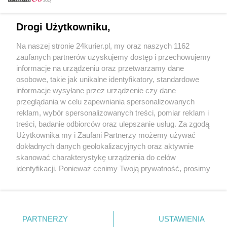
Email
Drogi Użytkowniku,
Na naszej stronie 24kurier.pl, my oraz naszych 1162
Hasło
zaufanych partnerów uzyskujemy dostęp i przechowujemy
informacje na urządzeniu oraz przetwarzamy dane
osobowe, takie jak unikalne identyfikatory, standardowe
informacje wysyłane przez urządzenie czy dane
Zapamiętać?
przeglądania w celu zapewniania spersonalizowanych
reklam, wybór spersonalizowanych treści, pomiar reklam i
Zaloguj
treści, badanie odbiorców oraz ulepszanie usług. Za zgodą
Użytkownika my i Zaufani Partnerzy możemy używać
Zapomniałem hasła
dokładnych danych geolokalizacyjnych oraz aktywnie
skanować charakterystykę urządzenia do celów
identyfikacji. Ponieważ cenimy Twoją prywatność, prosimy
o zgodę na korzystanie z tych technologii poprzez
kliknięcie „Akceptuję”. Zgoda jest dobrowolna i zawsze
możesz ją zmienić/wycofać klikając przycisk ustawień
prywatności znajdujący się w lewym dolnym rogu strony
PARTNERZY
Copyright © 2022 Kurier Szczeciński sp. z o.o.
USTAWIENIA
. Niektóre rodzaje przetwarzania danych nie wymagają