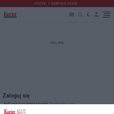
PIĄTEK, 7 SIERPNIA 2026R.
REKLAMA
Zaloguj się
Jeśli nie posiadasz konta
Zarejestruj się