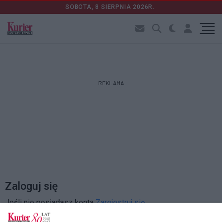
SOBOTA, 8 SIERPNIA 2026R.
REKLAMA
Zaloguj się
Jeśli nie posiadasz konta
Zarejestruj się