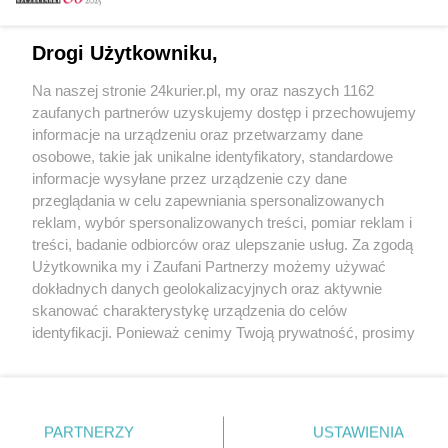
Email
Drogi Użytkowniku,
Na naszej stronie 24kurier.pl, my oraz naszych 1162
Hasło
zaufanych partnerów uzyskujemy dostęp i przechowujemy
informacje na urządzeniu oraz przetwarzamy dane
osobowe, takie jak unikalne identyfikatory, standardowe
informacje wysyłane przez urządzenie czy dane
Zapamiętać?
przeglądania w celu zapewniania spersonalizowanych
reklam, wybór spersonalizowanych treści, pomiar reklam i
Zaloguj
treści, badanie odbiorców oraz ulepszanie usług. Za zgodą
Użytkownika my i Zaufani Partnerzy możemy używać
Zapomniałem hasła
dokładnych danych geolokalizacyjnych oraz aktywnie
skanować charakterystykę urządzenia do celów
identyfikacji. Ponieważ cenimy Twoją prywatność, prosimy
o zgodę na korzystanie z tych technologii poprzez
kliknięcie „Akceptuję”. Zgoda jest dobrowolna i zawsze
możesz ją zmienić/wycofać klikając przycisk ustawień
prywatności znajdujący się w lewym dolnym rogu strony
PARTNERZY
Copyright © 2022 Kurier Szczeciński sp. z o.o.
USTAWIENIA
. Niektóre rodzaje przetwarzania danych nie wymagają