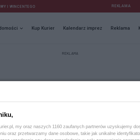
REKLAMA
AWY I WINCENTEGO
domości
Kup Kurier
Kalendarz imprez
Reklama
REKLAMA
niku,
kurier.pl, my oraz naszych 1160 zaufanych partnerów uzyskujemy do
niu oraz przetwarzamy dane osobowe, takie jak unikalne identyfikat
przez urządzenie czy dane przeglądania w celu zapewniania sperson