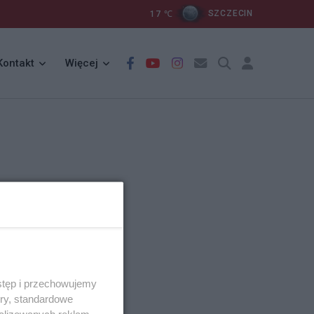
17
℃
SZCZECIN
Kontakt
Więcej
stęp i przechowujemy
ory, standardowe
alizowanych reklam,