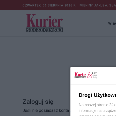
CZWARTEK, 06 SIERPNIA 2026 R.
IMIENINY JAKUBA, SŁ
Wia
Drogi Użytkow
Zaloguj się
Na naszej stronie 24
Jeśli nie posiadasz konta
Zarejestruj się
informacje na urządze
informacje wysyłane 