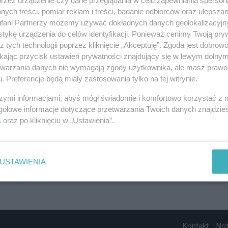
ych treści, pomiar reklam i treści, badanie odbiorców oraz ulepszan
fani Partnerzy możemy używać dokładnych danych geolokalizacyjn
tykę urządzenia do celów identyfikacji. Ponieważ cenimy Twoją pry
z tych technologii poprzez kliknięcie „Akceptuję”. Zgoda jest dobro
ikając przycisk ustawień prywatności znajdujący się w lewym dolny
etwarzania danych nie wymagają zgody użytkownika, ale masz prawo 
. Preferencje będą miały zastosowania tylko na tej witrynie.
szymi informacjami, abyś mógł świadomie i komfortowo korzystać z
gółowe informacje dotyczące przetwarzania Twoich danych znajdzi
s
oraz po kliknięciu w „Ustawienia”.
USTAWIENIA
Kontakt
No