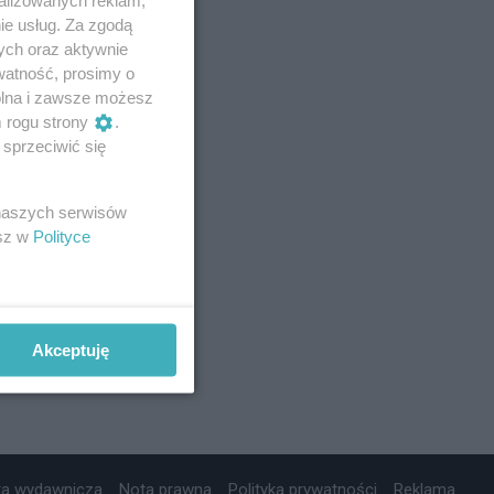
ie usług. Za zgodą
ych oraz aktywnie
watność, prosimy o
wolna i zawsze możesz
m rogu strony
.
sprzeciwić się
 naszych serwisów
esz w
Polityce
Akceptuję
ta wydawnicza
Nota prawna
Polityka prywatności
Reklama