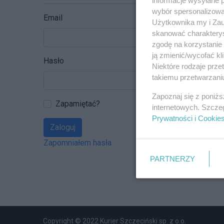
wybór spersonalizowan
Email
Użytkownika my i Zau
skanować charakterys
zgodę na korzystanie 
ją zmienić/wycofać kl
Hasło
Niektóre rodzaje prz
takiemu przetwarzaniu
Zapoznaj się z poniż
Zapamiętać?
internetowych. Szcze
Prywatności i Cookie
Zaloguj
Zapomniałem hasła
PARTNERZY
Copyright © 2022 Kurier Szczeciński sp. z o.o.