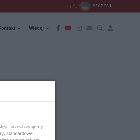
19
℃
SZCZECIN
Kontakt
Więcej
stęp i przechowujemy
ory, standardowe
alizowanych reklam,