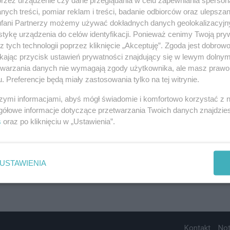
ych treści, pomiar reklam i treści, badanie odbiorców oraz ulepszan
fani Partnerzy możemy używać dokładnych danych geolokalizacyjn
tykę urządzenia do celów identyfikacji. Ponieważ cenimy Twoją pry
z tych technologii poprzez kliknięcie „Akceptuję”. Zgoda jest dobro
ikając przycisk ustawień prywatności znajdujący się w lewym dolny
etwarzania danych nie wymagają zgody użytkownika, ale masz prawo 
. Preferencje będą miały zastosowania tylko na tej witrynie.
szymi informacjami, abyś mógł świadomie i komfortowo korzystać z
gółowe informacje dotyczące przetwarzania Twoich danych znajdzi
s
oraz po kliknięciu w „Ustawienia”.
USTAWIENIA
Kontakt
No