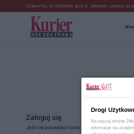
CZWARTEK, 06 SIERPNIA 2026 R.
IMIENINY JAKUBA, SŁ
Wia
Drogi Użytkow
Zaloguj się
Na naszej stronie 24
Jeśli nie posiadasz konta
Zarejestruj się
informacje na urządze
informacje wysyłane 