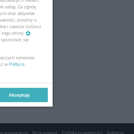
ie usług. Za zgodą
ych oraz aktywnie
watność, prosimy o
wolna i zawsze możesz
m rogu strony
.
sprzeciwić się
 naszych serwisów
esz w
Polityce
Akceptuję
ta wydawnicza
Nota prawna
Polityka prywatności
Reklama