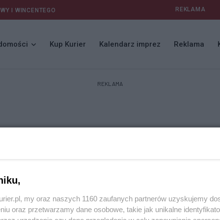
REKLAMA
AWY I WINCENTEGO
domości
Kup Kurier
Kalendarz imprez
Reklama
REKLAMA
niku,
kurier.pl, my oraz naszych 1160 zaufanych partnerów uzyskujemy do
niu oraz przetwarzamy dane osobowe, takie jak unikalne identyfikat
przez urządzenie czy dane przeglądania w celu zapewniania sperson