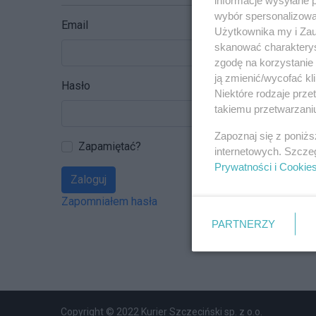
wybór spersonalizowan
Email
Użytkownika my i Zau
skanować charakterys
zgodę na korzystanie 
ją zmienić/wycofać kl
Hasło
Niektóre rodzaje prz
takiemu przetwarzaniu
Zapoznaj się z poniż
Zapamiętać?
internetowych. Szcze
Prywatności i Cookie
Zaloguj
Zapomniałem hasła
PARTNERZY
Copyright © 2022 Kurier Szczeciński sp. z o.o.