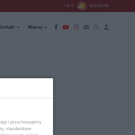
13
℃
SZCZECIN
Kontakt
Więcej
stęp i przechowujemy
ory, standardowe
alizowanych reklam,