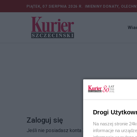
PIĄTEK, 07 SIERPNIA 2026 R.
IMIENINY DONATY, OLECHN
Wia
Drogi Użytkow
Zaloguj się
Na naszej stronie 24
Jeśli nie posiadasz konta
Zarejestruj się
informacje na urządze
informacje wysyłane 