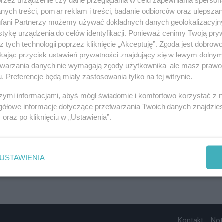
ych treści, pomiar reklam i treści, badanie odbiorców oraz ulepszan
fani Partnerzy możemy używać dokładnych danych geolokalizacyjn
tykę urządzenia do celów identyfikacji. Ponieważ cenimy Twoją pry
z tych technologii poprzez kliknięcie „Akceptuję”. Zgoda jest dobro
ikając przycisk ustawień prywatności znajdujący się w lewym dolny
etwarzania danych nie wymagają zgody użytkownika, ale masz prawo 
. Preferencje będą miały zastosowania tylko na tej witrynie.
szymi informacjami, abyś mógł świadomie i komfortowo korzystać z
gółowe informacje dotyczące przetwarzania Twoich danych znajdzi
s
oraz po kliknięciu w „Ustawienia”.
USTAWIENIA
Kontakt
No