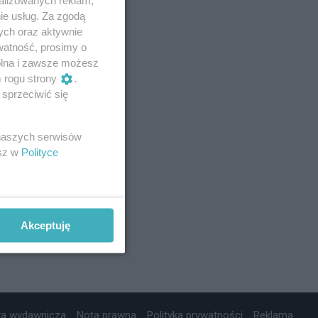
ie usług. Za zgodą
ych oraz aktywnie
watność, prosimy o
wolna i zawsze możesz
m rogu strony
.
sprzeciwić się
 naszych serwisów
esz w
Polityce
Akceptuję
ta wydawnicza
Nota prawna
Polityka prywatności
Reklama