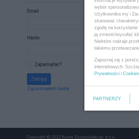
wybór spersonalizowan
Email
Użytkownika my i Zau
skanować charakterys
zgodę na korzystanie 
ją zmienić/wycofać kl
Hasło
Niektóre rodzaje prz
takiemu przetwarzaniu
Zapoznaj się z poniż
Zapamiętać?
internetowych. Szcze
Prywatności i Cookie
Zaloguj
Zapomniałem hasła
PARTNERZY
Copyright © 2022 Kurier Szczeciński sp. z o.o.