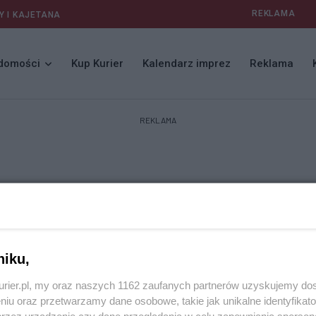
REKLAMA
Y I KAJETANA
domości
Kup Kurier
Kalendarz imprez
Reklama
REKLAMA
niku,
kurier.pl, my oraz naszych 1162 zaufanych partnerów uzyskujemy do
niu oraz przetwarzamy dane osobowe, takie jak unikalne identyfikat
przez urządzenie czy dane przeglądania w celu zapewniania sperson