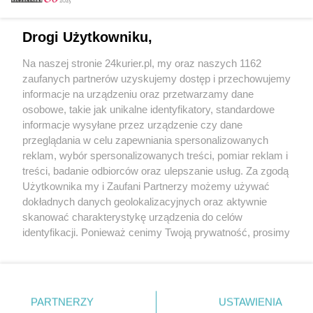
Email
Drogi Użytkowniku,
Na naszej stronie 24kurier.pl, my oraz naszych 1162
Hasło
zaufanych partnerów uzyskujemy dostęp i przechowujemy
informacje na urządzeniu oraz przetwarzamy dane
osobowe, takie jak unikalne identyfikatory, standardowe
informacje wysyłane przez urządzenie czy dane
Zapamiętać?
przeglądania w celu zapewniania spersonalizowanych
reklam, wybór spersonalizowanych treści, pomiar reklam i
Zaloguj
treści, badanie odbiorców oraz ulepszanie usług. Za zgodą
Użytkownika my i Zaufani Partnerzy możemy używać
Zapomniałem hasła
dokładnych danych geolokalizacyjnych oraz aktywnie
skanować charakterystykę urządzenia do celów
identyfikacji. Ponieważ cenimy Twoją prywatność, prosimy
o zgodę na korzystanie z tych technologii poprzez
kliknięcie „Akceptuję”. Zgoda jest dobrowolna i zawsze
możesz ją zmienić/wycofać klikając przycisk ustawień
prywatności znajdujący się w lewym dolnym rogu strony
PARTNERZY
Copyright © 2022 Kurier Szczeciński sp. z o.o.
USTAWIENIA
. Niektóre rodzaje przetwarzania danych nie wymagają