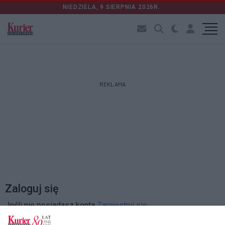
NIEDZIELA, 9 SIERPNIA 2026R.
REKLAMA
Zaloguj się
Jeśli nie posiadasz konta
Zarejestruj się