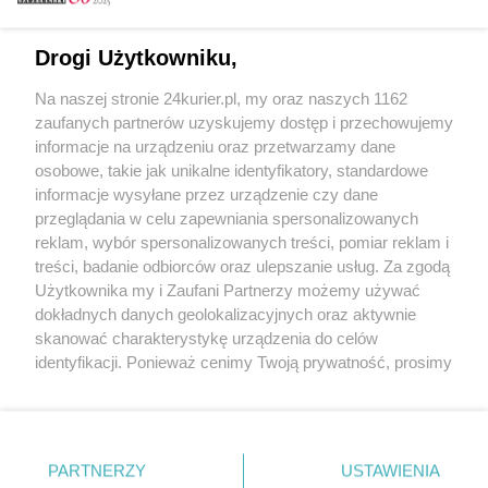
Email
Drogi Użytkowniku,
Na naszej stronie 24kurier.pl, my oraz naszych 1162
Hasło
zaufanych partnerów uzyskujemy dostęp i przechowujemy
informacje na urządzeniu oraz przetwarzamy dane
osobowe, takie jak unikalne identyfikatory, standardowe
informacje wysyłane przez urządzenie czy dane
Zapamiętać?
przeglądania w celu zapewniania spersonalizowanych
reklam, wybór spersonalizowanych treści, pomiar reklam i
Zaloguj
treści, badanie odbiorców oraz ulepszanie usług. Za zgodą
Użytkownika my i Zaufani Partnerzy możemy używać
Zapomniałem hasła
dokładnych danych geolokalizacyjnych oraz aktywnie
skanować charakterystykę urządzenia do celów
identyfikacji. Ponieważ cenimy Twoją prywatność, prosimy
o zgodę na korzystanie z tych technologii poprzez
kliknięcie „Akceptuję”. Zgoda jest dobrowolna i zawsze
możesz ją zmienić/wycofać klikając przycisk ustawień
prywatności znajdujący się w lewym dolnym rogu strony
PARTNERZY
Copyright © 2022 Kurier Szczeciński sp. z o.o.
USTAWIENIA
. Niektóre rodzaje przetwarzania danych nie wymagają