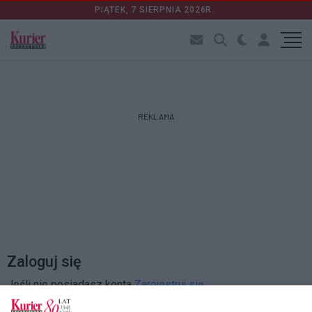
PIĄTEK, 7 SIERPNIA 2026R.
REKLAMA
Zaloguj się
Jeśli nie posiadasz konta
Zarejestruj się