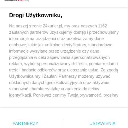
Email
Drogi Użytkowniku,
Na naszej stronie 24kurier.pl, my oraz naszych 1162
Hasło
zaufanych partnerów uzyskujemy dostęp i przechowujemy
informacje na urządzeniu oraz przetwarzamy dane
osobowe, takie jak unikalne identyfikatory, standardowe
informacje wysyłane przez urządzenie czy dane
Zapamiętać?
przeglądania w celu zapewniania spersonalizowanych
reklam, wybór spersonalizowanych treści, pomiar reklam i
Zaloguj
treści, badanie odbiorców oraz ulepszanie usług. Za zgodą
Użytkownika my i Zaufani Partnerzy możemy używać
Zapomniałem hasła
dokładnych danych geolokalizacyjnych oraz aktywnie
skanować charakterystykę urządzenia do celów
identyfikacji. Ponieważ cenimy Twoją prywatność, prosimy
o zgodę na korzystanie z tych technologii poprzez
kliknięcie „Akceptuję”. Zgoda jest dobrowolna i zawsze
możesz ją zmienić/wycofać klikając przycisk ustawień
prywatności znajdujący się w lewym dolnym rogu strony
PARTNERZY
Copyright © 2022 Kurier Szczeciński sp. z o.o.
USTAWIENIA
. Niektóre rodzaje przetwarzania danych nie wymagają