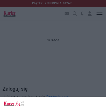
PIĄTEK, 7 SIERPNIA 2026R.
REKLAMA
Zaloguj się
Jeśli nie posiadasz konta
Zarejestruj się