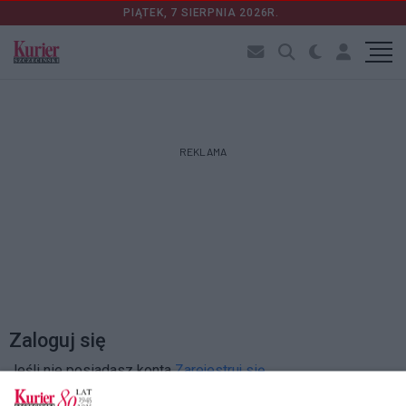
PIĄTEK, 7 SIERPNIA 2026R.
REKLAMA
Zaloguj się
Jeśli nie posiadasz konta
Zarejestruj się