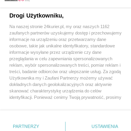
Email
Drogi Użytkowniku,
Na naszej stronie 24kurier.pl, my oraz naszych 1162
Hasło
zaufanych partnerów uzyskujemy dostęp i przechowujemy
informacje na urządzeniu oraz przetwarzamy dane
osobowe, takie jak unikalne identyfikatory, standardowe
informacje wysyłane przez urządzenie czy dane
Zapamiętać?
przeglądania w celu zapewniania spersonalizowanych
reklam, wybór spersonalizowanych treści, pomiar reklam i
Zaloguj
treści, badanie odbiorców oraz ulepszanie usług. Za zgodą
Użytkownika my i Zaufani Partnerzy możemy używać
Zapomniałem hasła
dokładnych danych geolokalizacyjnych oraz aktywnie
skanować charakterystykę urządzenia do celów
identyfikacji. Ponieważ cenimy Twoją prywatność, prosimy
o zgodę na korzystanie z tych technologii poprzez
kliknięcie „Akceptuję”. Zgoda jest dobrowolna i zawsze
możesz ją zmienić/wycofać klikając przycisk ustawień
prywatności znajdujący się w lewym dolnym rogu strony
PARTNERZY
Copyright © 2022 Kurier Szczeciński sp. z o.o.
USTAWIENIA
. Niektóre rodzaje przetwarzania danych nie wymagają